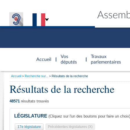
Assemb
Accèder à
la page
Vos
Travaux
Accueil
d'accueil
députés
parlementaires
Vous
Accueil
Recherche sur...
Résultats de la recherche
êtes
Résultats de la recherche
Général
ici
CONNEX
TRAVA
CONNA
DÉC
:
48571
résultats trouvés
LÉGISLATURE
(Cliquez sur l'un des boutons pour faire un choix
17e législature
Précédentes législatures (X)