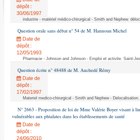
Rapports d'enquête
dépôt :
Rapports législatifs
30/06/1997
Rapports sur l'application des lois
industrie - matériel médico-chirurgical - Smith and Nephew. délo
Baromètre de l’application des lois
Question orale sans débat n° 54 de M. Hannoun Michel
Date de
Dossiers législatifs
dépôt :
Budget et sécurité sociale
12/05/1993
Questions écrites et orales
Pharmacie - Johnson and Johnson - Emploi et activite. Saint-Je
Comptes rendus des débats
Question écrite n° 48488 de M. Auchedé Rémy
Date de
dépôt :
17/02/1997
Materiel medico-chirurgical - Smith and Nephew - Delocalisatio
N° 2663 - Proposition de loi de Mme Valérie Boyer visant à lim
vulnérables aux phtalates dans les établissements de santé
Date de
dépôt :
24/06/2010