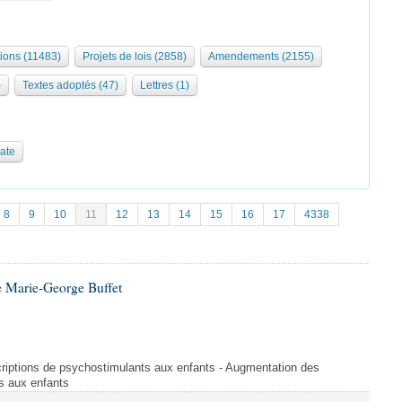
tions (11483)
Projets de lois (2858)
Amendements (2155)
)
Textes adoptés (47)
Lettres (1)
date
8
9
10
11
12
13
14
15
16
17
4338
 Marie-George Buffet
criptions de psychostimulants aux enfants - Augmentation des
s aux enfants