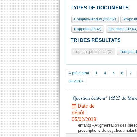
TYPES DE DOCUMENTS
Comptes-rendus (23252)
Proposi
Rapports (2032)
Questions (1543
TRI DES RÉSULTATS
Trier par pertinence (X)
Trier par 
« précedent
1
4
5
6
7
suivant »
Question écrite n° 16523 de Mme
Date de
dépôt :
05/02/2019
enfants - Augmentation des pres
prescriptions de psychostimulant