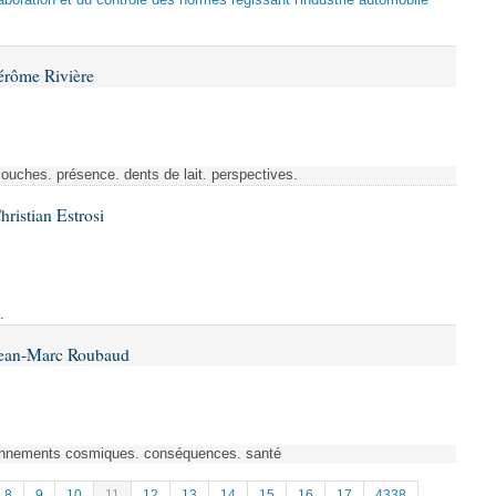
laboration et du contrôle des normes régissant l'industrie automobile
érôme Rivière
 souches. présence. dents de lait. perspectives.
ristian Estrosi
.
Jean-Marc Roubaud
rayonnements cosmiques. conséquences. santé
8
9
10
11
12
13
14
15
16
17
4338