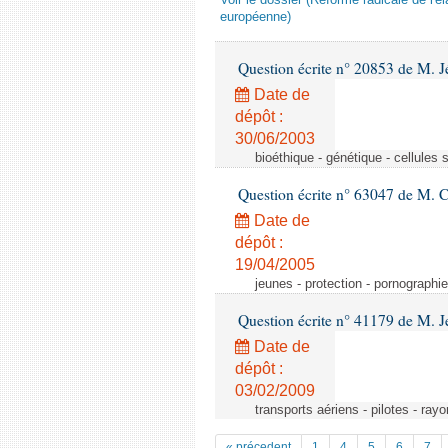
Voir le dossier (Réforme radicale de l'é
européenne)
Question écrite n° 20853 de M. J
Date de
dépôt :
30/06/2003
bioéthique - génétique - cellules
Question écrite n° 63047 de M. Ch
Date de
dépôt :
19/04/2005
jeunes - protection - pornographie
Question écrite n° 41179 de M. 
Date de
dépôt :
03/02/2009
transports aériens - pilotes - 
« précedent
1
4
5
6
7