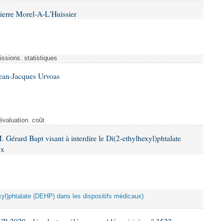
ierre Morel-A-L'Huissier
ssions. statistiques
Jean-Jacques Urvoas
évaluation. coût
 Gérard Bapt visant à interdire le Di(2-ethylhexyl)phtalate
ux
hexyl)phtalate (DEHP) dans les dispositifs médicaux)