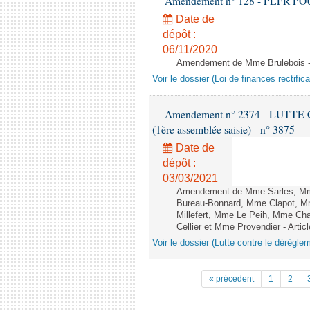
Amendement n° 128 - PLFR POUR 2
Date de
dépôt :
06/11/2020
Amendement de Mme Brulebois - 
Voir le dossier (Loi de finances rectifica
Amendement n° 2374 - LUTTE
(1ère assemblée saisie) - n° 3875
Date de
dépôt :
03/03/2021
Amendement de Mme Sarles, Mme 
Bureau-Bonnard, Mme Clapot, M
Millefert, Mme Le Peih, Mme Cha
Cellier et Mme Provendier - Articl
Voir le dossier (Lutte contre le dérègle
« précedent
1
2