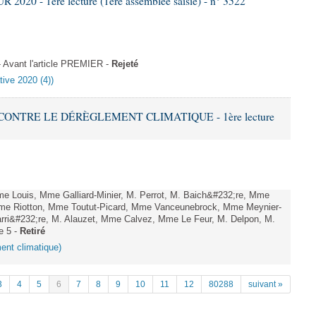
020 - 1ère lecture (1ère assemblée saisie) - n° 3522
Avant l'article PREMIER -
Rejeté
tive 2020 (4))
 CONTRE LE DÉRÈGLEMENT CLIMATIQUE - 1ère lecture
Louis, Mme Galliard-Minier, M. Perrot, M. Baich&#232;re, Mme
me Riotton, Mme Toutut-Picard, Mme Vanceunebrock, Mme Meynier-
rri&#232;re, M. Alauzet, Mme Calvez, Mme Le Feur, M. Delpon, M.
e 5 -
Retiré
ment climatique)
3
4
5
6
7
8
9
10
11
12
80288
suivant »