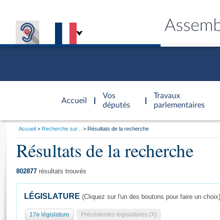
Assemb
Accèder à
la page
Vos
Travaux
Accueil
d'accueil
députés
parlementaires
Vous
Accueil
Recherche sur...
Résultats de la recherche
êtes
Résultats de la recherche
Général
ici
CONNEX
TRAVA
CONNA
DÉC
:
802877
résultats trouvés
LÉGISLATURE
(Cliquez sur l'un des boutons pour faire un choix
17e législature
Précédentes législatures (X)