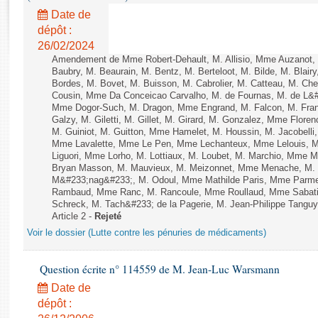
Rapports d'enquête
Date de
Rapports législatifs
dépôt :
Rapports sur l'application des lois
26/02/2024
Baromètre de l’application des lois
Amendement de Mme Robert-Dehault, M. Allisio, Mme Auzanot, 
Baubry, M. Beaurain, M. Bentz, M. Berteloot, M. Bilde, M. Blai
Bordes, M. Bovet, M. Buisson, M. Cabrolier, M. Catteau, M. 
Cousin, Mme Da Conceicao Carvalho, M. de Fournas, M. de L&#
Dossiers législatifs
Mme Dogor-Such, M. Dragon, Mme Engrand, M. Falcon, M. Fra
Budget et sécurité sociale
Galzy, M. Giletti, M. Gillet, M. Girard, M. Gonzalez, Mme Flor
Questions écrites et orales
M. Guiniot, M. Guitton, Mme Hamelet, M. Houssin, M. Jacobelli
Mme Lavalette, Mme Le Pen, Mme Lechanteux, Mme Lelouis, M
Comptes rendus des débats
Liguori, Mme Lorho, M. Lottiaux, M. Loubet, M. Marchio, Mme 
Bryan Masson, M. Mauvieux, M. Meizonnet, Mme Menache, M. M
M&#233;nag&#233;, M. Odoul, Mme Mathilde Paris, Mme Parment
Rambaud, Mme Ranc, M. Rancoule, Mme Roullaud, Mme Sabatin
Schreck, M. Tach&#233; de la Pagerie, M. Jean-Philippe Tanguy, 
Article 2 -
Rejeté
Voir le dossier (Lutte contre les pénuries de médicaments)
Question écrite n° 114559 de M. Jean-Luc Warsmann
Date de
dépôt :