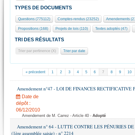
S'id
Présidence
Séance publique
Rôle et pouvoirs de l'Assemblée
Visiter l'Assemblée
TYPES DE DOCUMENTS
Fiches « Connaissance de l’Assemblée »
577 députés
Commissions et autres organes
Visite virtuelle du palais Bourbon
Questions (775112)
Comptes-rendus (23252)
Amendements (2
Organisation de l'Assemblée
Groupes politiques
Europe et International
Assister à une séance
Mot
Propositions (168)
Projets de lois (110)
Textes adoptés (47)
Présidence
Conférence des Présidents
Bureau
Collège des Ques
Élections législatives
Contrôle et évaluation
Accès des chercheurs à l’Assemblée
TRI DES RÉSULTATS
Congrès
Les évènements
S'inscrire
Trier par pertinence (X)
Trier par date
Pétitions
Statistiques et chiffres clés
Transparence et déontologie
Vous n'ave
Patrimoine
E
Documents de référence
« précedent
1
2
3
4
5
6
7
8
9
10
La Bibliothèque
( Constitution | Règlement de l'Assemblée ... )
Documents parlementaires
Les archives
Amendement n°47 - LOI DE FINANCES RECTIFICATIVE PO
Projets de loi
Contacts et plan d'accès
Date de
Propositions de loi
Histoire
Photos libres de droit
dépôt :
Amendements
Juniors
06/12/2010
Textes adoptés
Amendement de M. Carrez - Article 40 -
Adopté
Anciennes législatures
Amendement n° 64 - LUTTE CONTRE LES PÉNURIES DE M
Liens vers les sites publics
Rapports d'information
(1ère assemblée saisie) - n° 2214