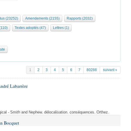
us (23252)
Amendements (2155)
Rapports (2032)
 (110)
Textes adoptés (47)
Lettres (1)
date
1
2
3
4
5
6
7
80288
suivant »
André Labarrère
rgical - Smith and Nephew. délocalisation. conséquences. Orthez.
in Bocquet