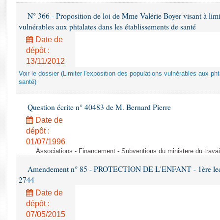
Rapports d'enquête
N° 366 - Proposition de loi de Mme Valérie Boyer visant à limit
Rapports législatifs
vulnérables aux phtalates dans les établissements de santé
Rapports sur l'application des lois
Baromètre de l’application des lois
Date de
dépôt :
13/11/2012
Dossiers législatifs
Voir le dossier (Limiter l'exposition des populations vulnérables aux p
Budget et sécurité sociale
santé)
Questions écrites et orales
Comptes rendus des débats
Question écrite n° 40483 de M. Bernard Pierre
Date de
dépôt :
01/07/1996
Associations - Financement - Subventions du ministere du travail
Amendement n° 85 - PROTECTION DE L'ENFANT - 1ère lectur
2744
Date de
dépôt :
07/05/2015