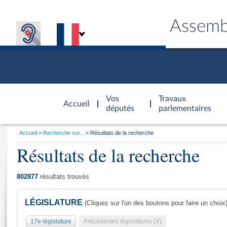
Assemb
Accèder à
la page
Vos
Travaux
Accueil
d'accueil
députés
parlementaires
Vous
Accueil
Recherche sur...
Résultats de la recherche
êtes
Résultats de la recherche
Général
ici
CONNEX
TRAVA
CONNA
DÉC
:
802877
résultats trouvés
LÉGISLATURE
(Cliquez sur l'un des boutons pour faire un choix
17e législature
Précédentes législatures (X)