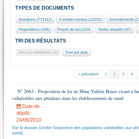
S'id
Présidence
Séance publique
Rôle et pouvoirs de l'Assemblée
Visiter l'Assemblée
TYPES DE DOCUMENTS
Fiches « Connaissance de l’Assemblée »
577 députés
Commissions et autres organes
Visite virtuelle du palais Bourbon
Questions (775112)
Comptes-rendus (23252)
Amendements (2
Organisation de l'Assemblée
Groupes politiques
Europe et International
Assister à une séance
Mot
Propositions (168)
Projets de lois (110)
Textes adoptés (47)
Présidence
Conférence des Présidents
Bureau
Collège des Ques
Élections législatives
Contrôle et évaluation
Accès des chercheurs à l’Assemblée
TRI DES RÉSULTATS
Congrès
Les évènements
S'inscrire
Trier par pertinence (X)
Trier par date
Pétitions
Statistiques et chiffres clés
Transparence et déontologie
Vous n'ave
Patrimoine
E
Documents de référence
« précedent
1
2
3
4
La Bibliothèque
( Constitution | Règlement de l'Assemblée ... )
Documents parlementaires
Les archives
N° 2663 - Proposition de loi de Mme Valérie Boyer visant à lim
Projets de loi
Contacts et plan d'accès
vulnérables aux phtalates dans les établissements de santé
Propositions de loi
Histoire
Photos libres de droit
Date de
Amendements
Juniors
dépôt :
Textes adoptés
24/06/2010
Anciennes législatures
Voir le dossier (Limiter l'exposition des populations vulnérables aux p
Liens vers les sites publics
Rapports d'information
santé)