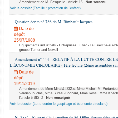
Amendement de M. Fasquelle - Article 15 -
Non soutenu
Voir le dossier (Famille : protection de l'enfant)
Question écrite n° 786 de M. Rimbault Jacques
Date de
dépôt :
25/07/1988
Equipements industriels - Entreprises : Cher - La Guerche-sur-l'
groupe Turner and Newall
Amendement n° 444 - RELATIF À LA LUTTE CONTRE L
L'ÉCONOMIE CIRCULAIRE - 1ère lecture (2ème assemblée saisi
Date de
dépôt :
19/11/2019
Amendement de Mme Mirall&#232;s, Mme Michel, M. Portarrie
Verdier-Jouclas, Mme Bureau-Bonnard, Mme Rossi, Mme Khedhe
l'article 5 BIS D -
Non renseigné
Voir le dossier (Lutte contre le gaspillage et économie circulaire)
N° 3884 - Rapport d'information de M. Gilles Savary déposé pa