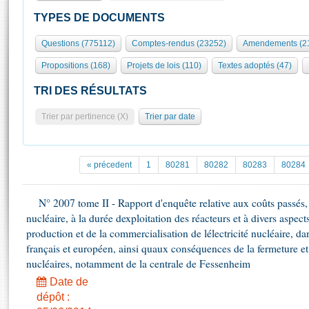
S'id
Présidence
Séance publique
Rôle et pouvoirs de l'Assemblée
Visiter l'Assemblée
TYPES DE DOCUMENTS
Fiches « Connaissance de l’Assemblée »
577 députés
Commissions et autres organes
Visite virtuelle du palais Bourbon
Questions (775112)
Comptes-rendus (23252)
Amendements (2
Organisation de l'Assemblée
Groupes politiques
Europe et International
Assister à une séance
Mot
Propositions (168)
Projets de lois (110)
Textes adoptés (47)
Présidence
Conférence des Présidents
Bureau
Collège des Ques
Élections législatives
Contrôle et évaluation
Accès des chercheurs à l’Assemblée
TRI DES RÉSULTATS
Congrès
Les évènements
S'inscrire
Trier par pertinence (X)
Trier par date
Pétitions
Statistiques et chiffres clés
Transparence et déontologie
Vous n'ave
Patrimoine
E
Documents de référence
« précedent
1
80281
80282
80283
80284
La Bibliothèque
( Constitution | Règlement de l'Assemblée ... )
Documents parlementaires
Les archives
N° 2007 tome II - Rapport d'enquête relative aux coûts passés, pr
Projets de loi
Contacts et plan d'accès
nucléaire, à la durée dexploitation des réacteurs et à divers aspec
Propositions de loi
Histoire
production et de la commercialisation de lélectricité nucléaire, d
Photos libres de droit
Amendements
français et européen, ainsi quaux conséquences de la fermeture 
Juniors
Textes adoptés
nucléaires, notamment de la centrale de Fessenheim
Anciennes législatures
Date de
Liens vers les sites publics
Rapports d'information
dépôt :