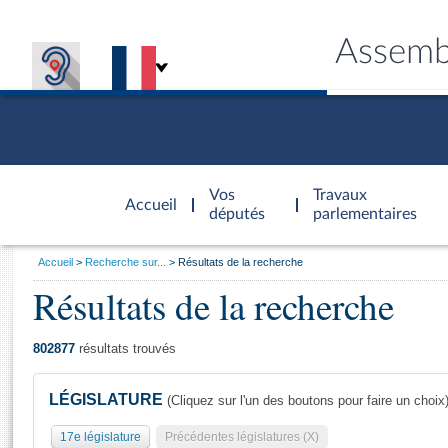
Assemb
Accèder à
la page
Vos
Travaux
Accueil
d'accueil
députés
parlementaires
Vous
Accueil
Recherche sur...
Résultats de la recherche
êtes
Résultats de la recherche
Général
ici
CONNEX
TRAVA
CONNA
DÉC
:
802877
résultats trouvés
LÉGISLATURE
(Cliquez sur l'un des boutons pour faire un choix
17e législature
Précédentes législatures (X)