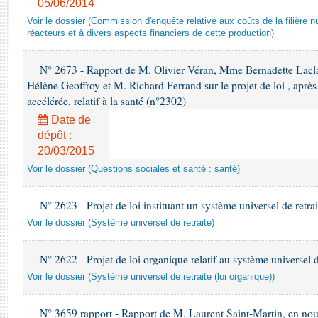
05/06/2014
Rapports d'enquête
Rapports législatifs
Voir le dossier (Commission d'enquête relative aux coûts de la filière nu
réacteurs et à divers aspects financiers de cette production)
Rapports sur l'application des lois
Baromètre de l’application des lois
N° 2673 - Rapport de M. Olivier Véran, Mme Bernadette Lacl
Hélène Geoffroy et M. Richard Ferrand sur le projet de loi , apr
Dossiers législatifs
accélérée, relatif à la santé (n°2302)
Budget et sécurité sociale
Date de
Questions écrites et orales
dépôt :
20/03/2015
Comptes rendus des débats
Voir le dossier (Questions sociales et santé : santé)
N° 2623 - Projet de loi instituant un système universel de retra
Voir le dossier (Système universel de retraite)
N° 2622 - Projet de loi organique relatif au système universel d
Voir le dossier (Système universel de retraite (loi organique))
N° 3659 rapport - Rapport de M. Laurent Saint-Martin, en nouvel