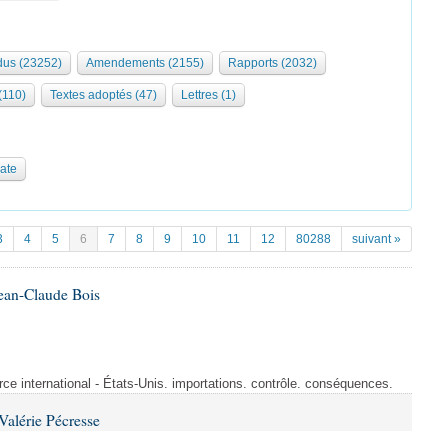
us (23252)
Amendements (2155)
Rapports (2032)
 (110)
Textes adoptés (47)
Lettres (1)
date
3
4
5
6
7
8
9
10
11
12
80288
suivant »
ean-Claude Bois
rce international - États-Unis. importations. contrôle. conséquences.
alérie Pécresse