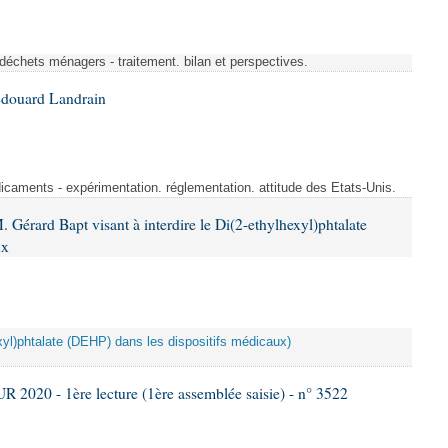
 déchets ménagers - traitement. bilan et perspectives.
Édouard Landrain
aments - expérimentation. réglementation. attitude des Etats-Unis.
 Gérard Bapt visant à interdire le Di(2-ethylhexyl)phtalate
ux
hexyl)phtalate (DEHP) dans les dispositifs médicaux)
020 - 1ère lecture (1ère assemblée saisie) - n° 3522