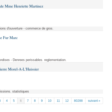
 de Mme Henriette Martinez
tions d'ouverture - commerce de gros.
Le Fur Marc
ndises - Denrees perissables. reglementation.
ierre Morel-A-L'Huissier
ssions. statistiques
3
4
5
6
7
8
9
10
11
12
80288
suivant »