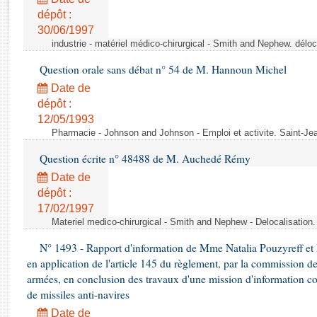
Rapports d'enquête
dépôt :
Rapports législatifs
30/06/1997
Rapports sur l'application des lois
industrie - matériel médico-chirurgical - Smith and Nephew. délo
Baromètre de l’application des lois
Question orale sans débat n° 54 de M. Hannoun Michel
Date de
Dossiers législatifs
dépôt :
Budget et sécurité sociale
12/05/1993
Questions écrites et orales
Pharmacie - Johnson and Johnson - Emploi et activite. Saint-Je
Comptes rendus des débats
Question écrite n° 48488 de M. Auchedé Rémy
Date de
dépôt :
17/02/1997
Materiel medico-chirurgical - Smith and Nephew - Delocalisatio
N° 1493 - Rapport d'information de Mme Natalia Pouzyreff et M
en application de l'article 145 du règlement, par la commission de
armées, en conclusion des travaux d'une mission d'information co
de missiles anti-navires
Date de