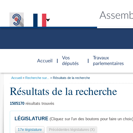
Assemb
Accèder à
la page
Vos
Travaux
Accueil
d'accueil
députés
parlementaires
Vous
Accueil
Recherche sur...
Résultats de la recherche
êtes
Résultats de la recherche
Général
ici
CONNEX
TRAVA
CONNA
DÉC
:
1505170
résultats trouvés
LÉGISLATURE
(Cliquez sur l'un des boutons pour faire un choix
17e législature
Précédentes législatures (X)