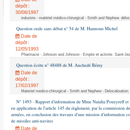
Rapports d'enquête
dépôt :
Rapports législatifs
30/06/1997
Rapports sur l'application des lois
industrie - matériel médico-chirurgical - Smith and Nephew. délo
Baromètre de l’application des lois
Question orale sans débat n° 54 de M. Hannoun Michel
Date de
Dossiers législatifs
dépôt :
Budget et sécurité sociale
12/05/1993
Questions écrites et orales
Pharmacie - Johnson and Johnson - Emploi et activite. Saint-Je
Comptes rendus des débats
Question écrite n° 48488 de M. Auchedé Rémy
Date de
dépôt :
17/02/1997
Materiel medico-chirurgical - Smith and Nephew - Delocalisatio
N° 1493 - Rapport d'information de Mme Natalia Pouzyreff et M
en application de l'article 145 du règlement, par la commission de
armées, en conclusion des travaux d'une mission d'information co
de missiles anti-navires
Date de