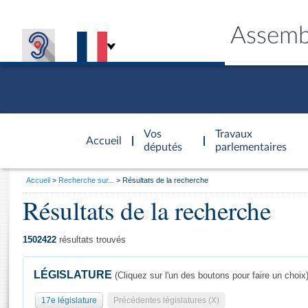
Assemb
Accèder à
la page
Vos
Travaux
Accueil
d'accueil
députés
parlementaires
Vous
Accueil
Recherche sur...
Résultats de la recherche
êtes
Résultats de la recherche
Général
ici
CONNEX
TRAVA
CONNA
DÉC
:
1502422
résultats trouvés
LÉGISLATURE
(Cliquez sur l'un des boutons pour faire un choix
17e législature
Précédentes législatures (X)