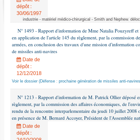
Rapports d'enquête
dépôt :
Rapports législatifs
30/06/1997
Rapports sur l'application des lois
industrie - matériel médico-chirurgical - Smith and Nephew. délo
Baromètre de l’application des lois
N° 1493 - Rapport d'information de Mme Natalia Pouzyreff et M
en application de l'article 145 du règlement, par la commission de
Dossiers législatifs
armées, en conclusion des travaux d'une mission d'information co
de missiles anti-navires
Budget et sécurité sociale
Questions écrites et orales
Date de
dépôt :
Comptes rendus des débats
12/12/2018
Voir le dossier (Défense : prochaine génération de missiles anti-navires
N° 1213 - Rapport d'information de M. Patrick Ollier déposé en
règlement, par la commission des affaires économiques, de l'envi
rendu de la rencontre interparlementaire du jeudi 10 juillet 2008 
en présence de M. Bernard Accoyer, Président de l'Assemblée nat
Date de
dépôt :
24/10/2008