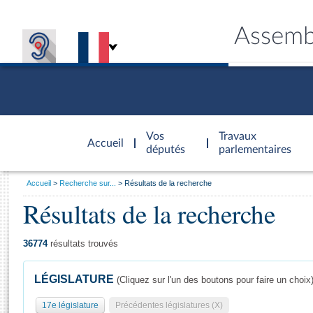
Assemb
Accèder à
la page
Vos
Travaux
Accueil
d'accueil
députés
parlementaires
Vous
Accueil
Recherche sur...
Résultats de la recherche
êtes
Résultats de la recherche
Général
ici
CONNEX
TRAVA
CONNA
DÉC
:
36774
résultats trouvés
LÉGISLATURE
(Cliquez sur l'un des boutons pour faire un choix
17e législature
Précédentes législatures (X)