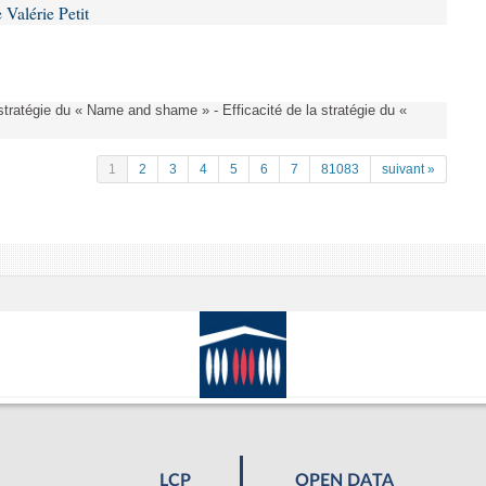
Valérie Petit
a stratégie du « Name and shame » - Efficacité de la stratégie du «
1
2
3
4
5
6
7
81083
suivant »
LCP
OPEN DATA