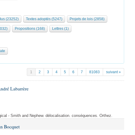
us (23252)
Textes adoptés (5247)
Projets de lois (2858)
2032)
Propositions (168)
Lettres (1)
date
1
2
3
4
5
6
7
81083
suivant »
André Labarrère
rgical - Smith and Nephew. délocalisation. conséquences. Orthez.
in Bocquet