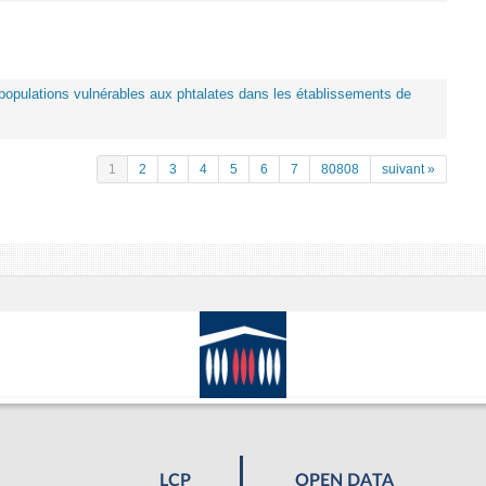
es populations vulnérables aux phtalates dans les établissements de
1
2
3
4
5
6
7
80808
suivant »
LCP
OPEN DATA