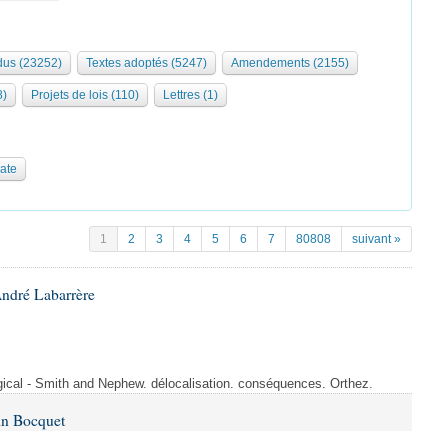
us (23252)
Textes adoptés (5247)
Amendements (2155)
8)
Projets de lois (110)
Lettres (1)
date
1
2
3
4
5
6
7
80808
suivant »
André Labarrère
rgical - Smith and Nephew. délocalisation. conséquences. Orthez.
in Bocquet