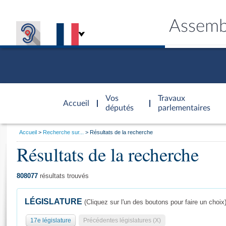
Assemb
Accèder à
la page
Vos
Travaux
Accueil
d'accueil
députés
parlementaires
Vous
Accueil
Recherche sur...
Résultats de la recherche
êtes
Résultats de la recherche
Général
ici
CONNEX
TRAVA
CONNA
DÉC
:
808077
résultats trouvés
LÉGISLATURE
(Cliquez sur l'un des boutons pour faire un choix
17e législature
Précédentes législatures (X)