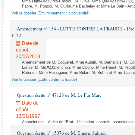
Rapports d'enquête
Mme Ligni&#232;res-Cassou, M. Olive, Mme Qu&#233;r&#233;
Fabre, M. Pouzol, M. Guillaume Bachelay et Mme Le Dain - Artic
Rapports législatifs
Voir le dossier (Environnement : biodiversité)
Rapports sur l'application des lois
Baromètre de l’application des lois
Amendement n° 154 - LUTTE CONTRE LA FRAUDE - 1ère lect
1142
Dossiers législatifs
Date de
Budget et sécurité sociale
dépôt :
20/07/2018
Questions écrites et orales
Amendement de M. Coquerel, Mme Autain, M. Bernalicis, M. Co
Comptes rendus des débats
Larive, M. M&#233;lenchon, Mme Obono, Mme Panot, M. Prud
Ratenon, Mme Ressiguier, Mme Rubin, M. Ruffin et Mme Taurine 
Voir le dossier (Lutte contre la fraude)
Question écrite n° 47128 de M. Le Fur Marc
Date de
dépôt :
13/01/1997
Associations - Aides de l'Etat - Utilisation. controle. associatio
Question écrite n° 15076 de M. Emeric Salmon