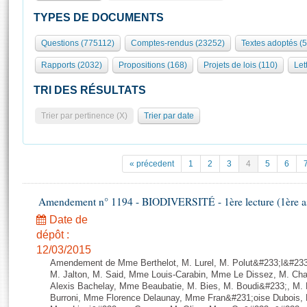
S'id
Présidence
Séance publique
Rôle et pouvoirs de l'Assemblée
Visiter l'Assemblée
TYPES DE DOCUMENTS
Fiches « Connaissance de l’Assemblée »
577 députés
Commissions et autres organes
Visite virtuelle du palais Bourbon
Questions (775112)
Comptes-rendus (23252)
Textes adoptés (
Organisation de l'Assemblée
Groupes politiques
Europe et International
Assister à une séance
Mot
Rapports (2032)
Propositions (168)
Projets de lois (110)
Let
Présidence
Conférence des Présidents
Bureau
Collège des Ques
Élections législatives
Contrôle et évaluation
Accès des chercheurs à l’Assemblée
TRI DES RÉSULTATS
Congrès
Les évènements
S'inscrire
Trier par pertinence (X)
Trier par date
Pétitions
Statistiques et chiffres clés
Transparence et déontologie
Vous n'ave
Patrimoine
E
Documents de référence
« précedent
1
2
3
4
5
6
La Bibliothèque
( Constitution | Règlement de l'Assemblée ... )
Documents parlementaires
Les archives
Amendement n° 1194 - BIODIVERSITÉ - 1ère lecture (1ère ass
Projets de loi
Contacts et plan d'accès
Date de
Propositions de loi
Histoire
Photos libres de droit
dépôt :
Amendements
Juniors
12/03/2015
Textes adoptés
Amendement de Mme Berthelot, M. Lurel, M. Polut&#233;l&#233;
Anciennes législatures
M. Jalton, M. Said, Mme Louis-Carabin, Mme Le Dissez, M. Ch
Alexis Bachelay, Mme Beaubatie, M. Bies, M. Boudi&#233;, M. B
Liens vers les sites publics
Rapports d'information
Burroni, Mme Florence Delaunay, Mme Fran&#231;oise Dubois, 