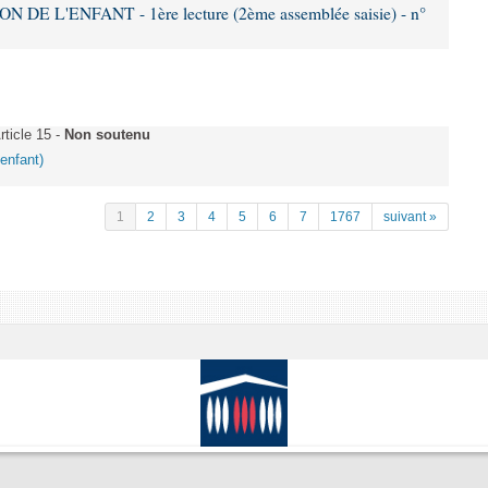
DE L'ENFANT - 1ère lecture (2ème assemblée saisie) - n°
ticle 15 -
Non soutenu
'enfant)
1
2
3
4
5
6
7
1767
suivant »