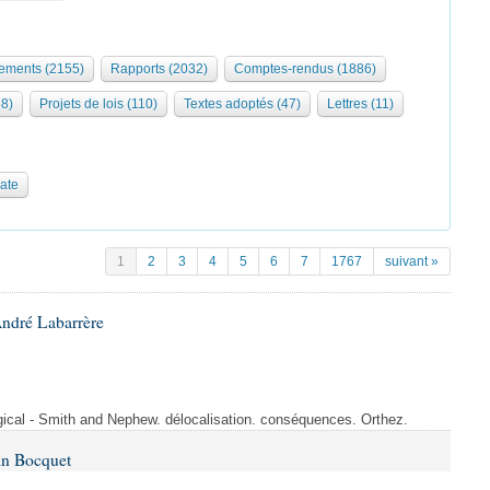
ments (2155)
Rapports (2032)
Comptes-rendus (1886)
68)
Projets de lois (110)
Textes adoptés (47)
Lettres (11)
date
1
2
3
4
5
6
7
1767
suivant »
André Labarrère
rgical - Smith and Nephew. délocalisation. conséquences. Orthez.
in Bocquet