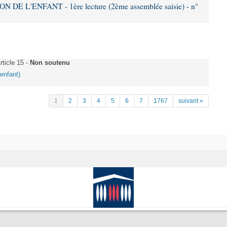
DE L'ENFANT - 1ère lecture (2ème assemblée saisie) - n°
ticle 15 -
Non soutenu
'enfant)
1
2
3
4
5
6
7
1767
suivant »