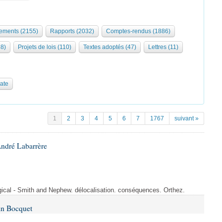
ments (2155)
Rapports (2032)
Comptes-rendus (1886)
68)
Projets de lois (110)
Textes adoptés (47)
Lettres (11)
date
1
2
3
4
5
6
7
1767
suivant »
André Labarrère
rgical - Smith and Nephew. délocalisation. conséquences. Orthez.
in Bocquet