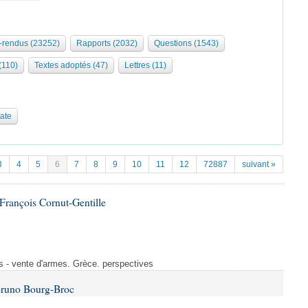
rendus (23252)
Rapports (2032)
Questions (1543)
 (110)
Textes adoptés (47)
Lettres (11)
date
3
4
5
6
7
8
9
10
11
12
72887
suivant »
François Cornut-Gentille
s - vente d'armes. Grèce. perspectives
Bruno Bourg-Broc