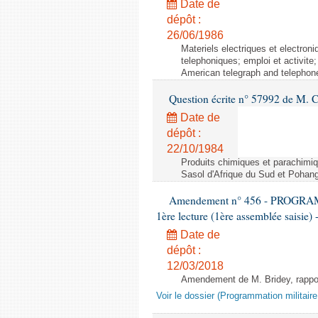
Date de
dépôt :
26/06/1986
Materiels electriques et electron
telephoniques; emploi et activite;
American telegraph and telephone
Question écrite n° 57992 de M. C
Date de
dépôt :
22/10/1984
Produits chimiques et parachimiqu
Sasol d'Afrique du Sud et Pohan
Amendement n° 456 - PROGR
1ère lecture (1ère assemblée saisie) 
Date de
dépôt :
12/03/2018
Amendement de M. Bridey, rapport
Voir le dossier (Programmation militair