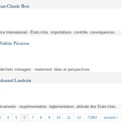
ean-Claude Bois
rce international - États-Unis. importations. contrôle. conséquences.
alérie Pécresse
 déchets ménagers - traitement. bilan et perspectives.
Édouard Landrain
aments - expérimentation. réglementation. attitude des Etats-Unis.
3
4
5
6
7
8
9
10
11
12
72887
suivant »