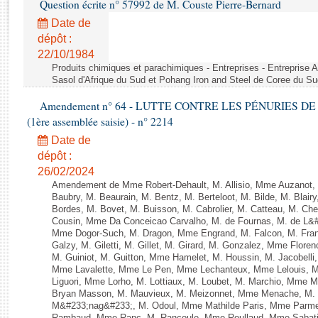
Question écrite n° 57992 de M. Couste Pierre-Bernard
Rapports d'enquête
Rapports législatifs
Date de
dépôt :
Rapports sur l'application des lois
22/10/1984
Baromètre de l’application des lois
Produits chimiques et parachimiques - Entreprises - Entreprise Ai
Sasol d'Afrique du Sud et Pohang Iron and Steel de Coree du Su
Dossiers législatifs
Amendement n° 64 - LUTTE CONTRE LES PÉNURIES DE M
Budget et sécurité sociale
(1ère assemblée saisie) - n° 2214
Questions écrites et orales
Date de
Comptes rendus des débats
dépôt :
26/02/2024
Amendement de Mme Robert-Dehault, M. Allisio, Mme Auzanot, 
Baubry, M. Beaurain, M. Bentz, M. Berteloot, M. Bilde, M. Blai
Bordes, M. Bovet, M. Buisson, M. Cabrolier, M. Catteau, M. 
Cousin, Mme Da Conceicao Carvalho, M. de Fournas, M. de L&#
Mme Dogor-Such, M. Dragon, Mme Engrand, M. Falcon, M. Fra
Galzy, M. Giletti, M. Gillet, M. Girard, M. Gonzalez, Mme Flor
M. Guiniot, M. Guitton, Mme Hamelet, M. Houssin, M. Jacobelli
Mme Lavalette, Mme Le Pen, Mme Lechanteux, Mme Lelouis, M
Liguori, Mme Lorho, M. Lottiaux, M. Loubet, M. Marchio, Mme 
Bryan Masson, M. Mauvieux, M. Meizonnet, Mme Menache, M. M
M&#233;nag&#233;, M. Odoul, Mme Mathilde Paris, Mme Parment