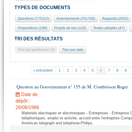
S'id
Présidence
Séance publique
Rôle et pouvoirs de l'Assemblée
Visiter l'Assemblée
TYPES DE DOCUMENTS
Fiches « Connaissance de l’Assemblée »
577 députés
Commissions et autres organes
Visite virtuelle du palais Bourbon
Questions (775112)
Amendements (701700)
Rapports (2032)
Organisation de l'Assemblée
Groupes politiques
Europe et International
Assister à une séance
Mot
Propositions (168)
Projets de lois (110)
Textes adoptés (47)
Présidence
Conférence des Présidents
Bureau
Collège des Ques
Élections législatives
Contrôle et évaluation
Accès des chercheurs à l’Assemblée
TRI DES RÉSULTATS
Congrès
Les évènements
S'inscrire
Trier par pertinence (X)
Trier par date
Pétitions
Statistiques et chiffres clés
Transparence et déontologie
Vous n'ave
Patrimoine
E
Documents de référence
« précedent
1
2
3
4
5
6
7
8
9
La Bibliothèque
( Constitution | Règlement de l'Assemblée ... )
Documents parlementaires
Les archives
Question au Gouvernement n° 155 de M. Combrisson Roger
Projets de loi
Contacts et plan d'accès
Date de
Propositions de loi
Histoire
Photos libres de droit
dépôt :
Amendements
Juniors
26/06/1986
Textes adoptés
Materiels electriques et electroniques - Entreprises - Entrepris
Anciennes législatures
telephoniques; emploi et activite; accord entre l'entreprise Compag
American telegraph and telephone-Philips.
Liens vers les sites publics
Rapports d'information