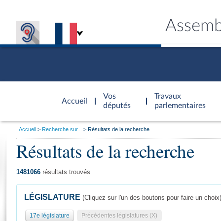
Assemb
Accèder à
la page
Vos
Travaux
Accueil
d'accueil
députés
parlementaires
Vous
Accueil
Recherche sur...
Résultats de la recherche
êtes
Résultats de la recherche
Général
ici
CONNEX
TRAVA
CONNA
DÉC
:
1481066
résultats trouvés
LÉGISLATURE
(Cliquez sur l'un des boutons pour faire un choix
17e législature
Précédentes législatures (X)