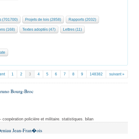
 (701700)
Projets de lois (2858)
Rapports (2032)
ons (168)
Textes adoptés (47)
Lettres (11)
date
ent
1
2
3
4
5
6
7
8
9
148382
suivant »
Bruno Bourg-Broc
- coopération policière et militaire. statistiques. bilan
Deniau Jean-Fran�ois