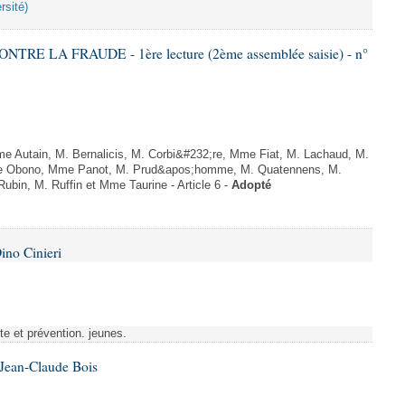
rsité)
TRE LA FRAUDE - 1ère lecture (2ème assemblée saisie) - n°
 Autain, M. Bernalicis, M. Corbi&#232;re, Mme Fiat, M. Lachaud, M.
e Obono, Mme Panot, M. Prud&apos;homme, M. Quatennens, M.
bin, M. Ruffin et Mme Taurine - Article 6 -
Adopté
ino Cinieri
tte et prévention. jeunes.
 Jean-Claude Bois