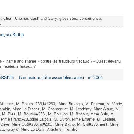
s : Cher - Chaines Cash and Carry. grossistes. concurrence.
s
ançois Ruffin
le « name and shame » contre les fraudeurs fiscaux ? - Qu'est devenu
 fraudeurs fiscaux ?
TÉ - 1ère lecture (1ère assemblée saisie) - n° 2064
. Lurel, M. Polut&#233;l&#233;, Mme Bareigts, M. Fruteau, M. Vlody,
Carabin, Mme Le Dissez, M. Chanteguet, M. Letchimy, Mme Alaux, M.
 M. Bies, M. Boudi&#233;, M. Bouillon, M. Bricout, Mme Buis, M.
, Mme Fran&#231;oise Dubois, M. Duron, Mme Errante, M. Lesage,
 Olive, Mme Qu&#233;r&#233;, Mme Batho, M. Cl&#233;ment, Mme
achelay et Mme Le Dain - Article 9 -
Tombé