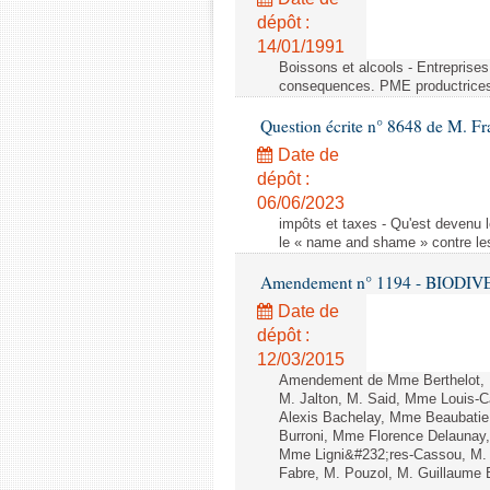
dépôt :
14/01/1991
Boissons et alcools - Entreprise
consequences. PME productrice
Question écrite n° 8648 de M. Fr
Date de
dépôt :
06/06/2023
impôts et taxes - Qu'est devenu 
le « name and shame » contre les
Amendement n° 1194 - BIODIVERSI
Date de
dépôt :
12/03/2015
Amendement de Mme Berthelot, M
M. Jalton, M. Said, Mme Louis-
Alexis Bachelay, Mme Beaubatie,
Burroni, Mme Florence Delaunay
Mme Ligni&#232;res-Cassou, M.
Fabre, M. Pouzol, M. Guillaume B