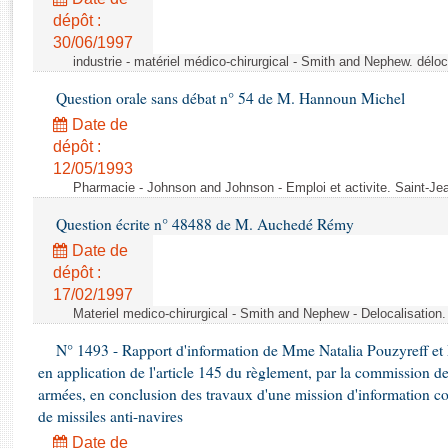
Rapports d'enquête
dépôt :
Rapports législatifs
30/06/1997
Rapports sur l'application des lois
industrie - matériel médico-chirurgical - Smith and Nephew. délo
Baromètre de l’application des lois
Question orale sans débat n° 54 de M. Hannoun Michel
Date de
Dossiers législatifs
dépôt :
Budget et sécurité sociale
12/05/1993
Questions écrites et orales
Pharmacie - Johnson and Johnson - Emploi et activite. Saint-Je
Comptes rendus des débats
Question écrite n° 48488 de M. Auchedé Rémy
Date de
dépôt :
17/02/1997
Materiel medico-chirurgical - Smith and Nephew - Delocalisatio
N° 1493 - Rapport d'information de Mme Natalia Pouzyreff et M
en application de l'article 145 du règlement, par la commission de
armées, en conclusion des travaux d'une mission d'information co
de missiles anti-navires
Date de