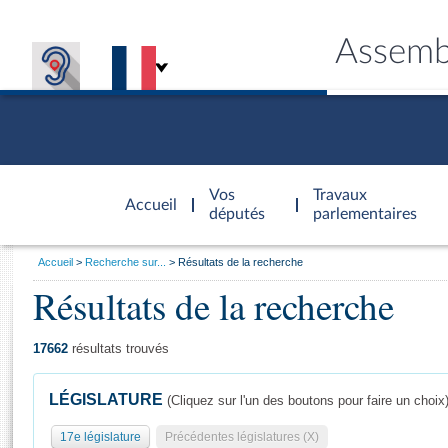
Assemb
Accèder à
la page
Vos
Travaux
Accueil
d'accueil
députés
parlementaires
Vous
Accueil
Recherche sur...
Résultats de la recherche
êtes
Résultats de la recherche
Général
ici
CONNEX
TRAVA
CONNA
DÉC
:
17662
résultats trouvés
LÉGISLATURE
(Cliquez sur l'un des boutons pour faire un choix
17e législature
Précédentes législatures (X)