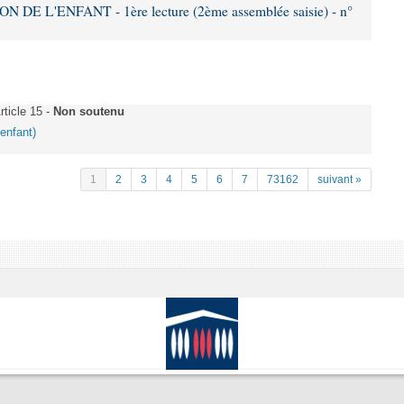
DE L'ENFANT - 1ère lecture (2ème assemblée saisie) - n°
ticle 15 -
Non soutenu
'enfant)
1
2
3
4
5
6
7
73162
suivant »