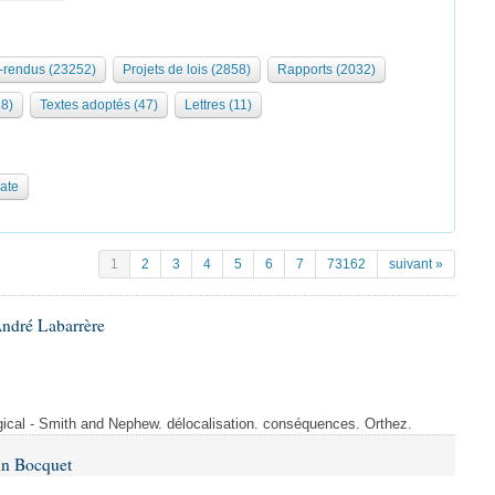
rendus (23252)
Projets de lois (2858)
Rapports (2032)
68)
Textes adoptés (47)
Lettres (11)
date
1
2
3
4
5
6
7
73162
suivant »
André Labarrère
rgical - Smith and Nephew. délocalisation. conséquences. Orthez.
in Bocquet