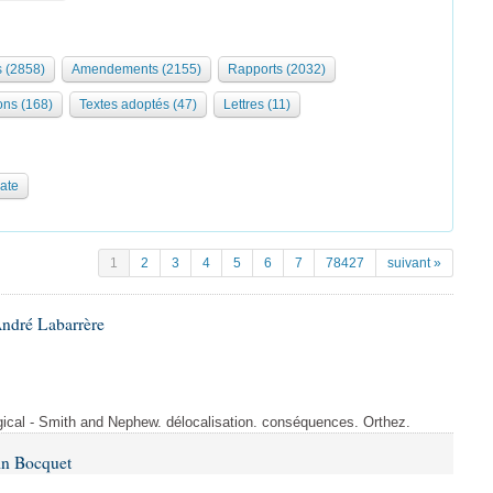
s (2858)
Amendements (2155)
Rapports (2032)
ons (168)
Textes adoptés (47)
Lettres (11)
date
1
2
3
4
5
6
7
78427
suivant »
André Labarrère
rgical - Smith and Nephew. délocalisation. conséquences. Orthez.
in Bocquet