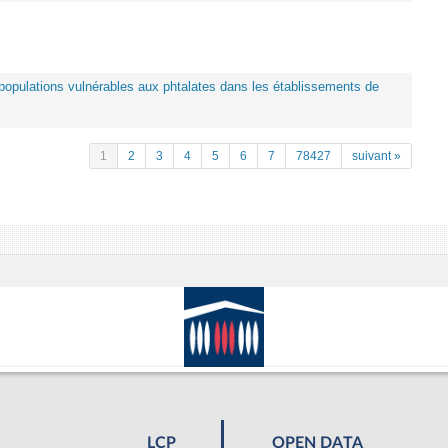
es populations vulnérables aux phtalates dans les établissements de
1
2
3
4
5
6
7
78427
suivant »
LCP
OPEN DATA