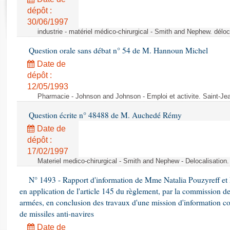
Rapports d'enquête
dépôt :
Rapports législatifs
30/06/1997
Rapports sur l'application des lois
industrie - matériel médico-chirurgical - Smith and Nephew. délo
Baromètre de l’application des lois
Question orale sans débat n° 54 de M. Hannoun Michel
Date de
Dossiers législatifs
dépôt :
Budget et sécurité sociale
12/05/1993
Questions écrites et orales
Pharmacie - Johnson and Johnson - Emploi et activite. Saint-Je
Comptes rendus des débats
Question écrite n° 48488 de M. Auchedé Rémy
Date de
dépôt :
17/02/1997
Materiel medico-chirurgical - Smith and Nephew - Delocalisatio
N° 1493 - Rapport d'information de Mme Natalia Pouzyreff et M
en application de l'article 145 du règlement, par la commission de
armées, en conclusion des travaux d'une mission d'information co
de missiles anti-navires
Date de