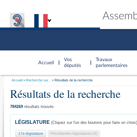
Assemb
Accèder à
la page
Vos
Travaux
Accueil
d'accueil
députés
parlementaires
Vous
Accueil
Recherche sur...
Résultats de la recherche
êtes
Résultats de la recherche
Général
ici
CONNEX
TRAVA
CONNA
DÉC
:
784269
résultats trouvés
LÉGISLATURE
(Cliquez sur l'un des boutons pour faire un choix
17e législature
Précédentes législatures (X)