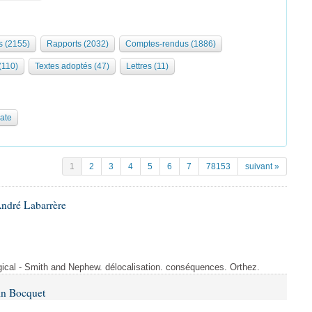
 (2155)
Rapports (2032)
Comptes-rendus (1886)
 (110)
Textes adoptés (47)
Lettres (11)
date
1
2
3
4
5
6
7
78153
suivant »
André Labarrère
rgical - Smith and Nephew. délocalisation. conséquences. Orthez.
in Bocquet