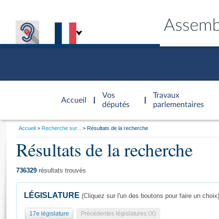
Assemb
Accèder à
la page
Vos
Travaux
Accueil
d'accueil
députés
parlementaires
Vous
Accueil
Recherche sur...
Résultats de la recherche
êtes
Résultats de la recherche
Général
ici
CONNEX
TRAVA
CONNA
DÉC
:
736329
résultats trouvés
LÉGISLATURE
(Cliquez sur l'un des boutons pour faire un choix
17e législature
Précédentes législatures (X)