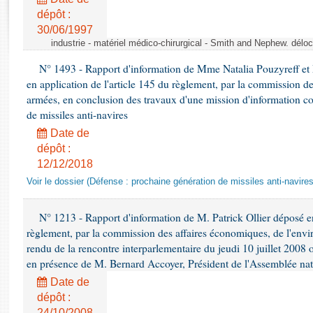
Rapports d'enquête
dépôt :
Rapports législatifs
30/06/1997
Rapports sur l'application des lois
industrie - matériel médico-chirurgical - Smith and Nephew. délo
Baromètre de l’application des lois
N° 1493 - Rapport d'information de Mme Natalia Pouzyreff et M
en application de l'article 145 du règlement, par la commission de
Dossiers législatifs
armées, en conclusion des travaux d'une mission d'information co
de missiles anti-navires
Budget et sécurité sociale
Questions écrites et orales
Date de
dépôt :
Comptes rendus des débats
12/12/2018
Voir le dossier (Défense : prochaine génération de missiles anti-navires
N° 1213 - Rapport d'information de M. Patrick Ollier déposé en
règlement, par la commission des affaires économiques, de l'envi
rendu de la rencontre interparlementaire du jeudi 10 juillet 2008 
en présence de M. Bernard Accoyer, Président de l'Assemblée nat
Date de
dépôt :
24/10/2008