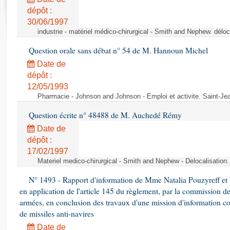
Rapports d'enquête
dépôt :
Rapports législatifs
30/06/1997
Rapports sur l'application des lois
industrie - matériel médico-chirurgical - Smith and Nephew. délo
Baromètre de l’application des lois
Question orale sans débat n° 54 de M. Hannoun Michel
Date de
Dossiers législatifs
dépôt :
Budget et sécurité sociale
12/05/1993
Questions écrites et orales
Pharmacie - Johnson and Johnson - Emploi et activite. Saint-Je
Comptes rendus des débats
Question écrite n° 48488 de M. Auchedé Rémy
Date de
dépôt :
17/02/1997
Materiel medico-chirurgical - Smith and Nephew - Delocalisatio
N° 1493 - Rapport d'information de Mme Natalia Pouzyreff et M
en application de l'article 145 du règlement, par la commission de
armées, en conclusion des travaux d'une mission d'information co
de missiles anti-navires
Date de