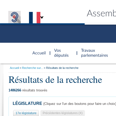
Assemb
Accèder à
la page
Vos
Travaux
Accueil
d'accueil
députés
parlementaires
Vous
Accueil
Recherche sur...
Résultats de la recherche
êtes
Résultats de la recherche
Général
ici
CONNEX
TRAVA
CONNA
DÉC
:
1486266
résultats trouvés
LÉGISLATURE
(Cliquez sur l'un des boutons pour faire un choix
17e législature
Précédentes législatures (X)