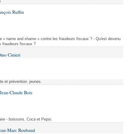
s
ançois Ruffin
le « name and shame » contre les fraudeurs fiscaux ? - Qu'est devenu
 fraudeurs fiscaux ?
ino Cinieri
tte et prévention. jeunes.
 Jean-Claude Bois
ire - boissons. Coca et Pepsi.
Jean-Marc Roubaud