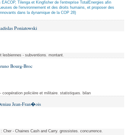
ts EACOP, Tilenga et Kingfisher de l'entreprise TotalEnergies afin
tueuses de l'environnement et des droits humains, et proposer des
innovants dans la dynamique de la COP 28)
adislas Poniatowski
et lesbiennes - subventions. montant.
Bruno Bourg-Broc
- coopération policière et militaire. statistiques. bilan
Deniau Jean-Fran�ois
s : Cher - Chaines Cash and Carry. grossistes. concurrence.