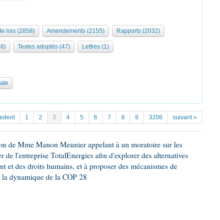
de lois (2858)
Amendements (2155)
Rapports (2032)
68)
Textes adoptés (47)
Lettres (1)
date
cedent
1
2
3
4
5
6
7
8
9
3206
suivant »
ion de Mme Manon Meunier appelant à un moratoire sur les
 de l'entreprise TotalEnergies afin d'explorer des alternatives
nt et des droits humains, et à proposer des mécanismes de
ns la dynamique de la COP 28