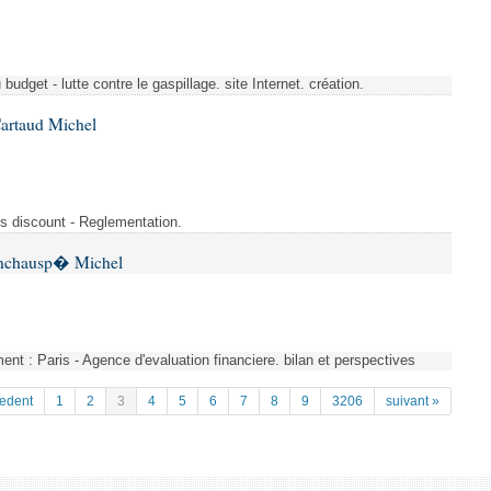
budget - lutte contre le gaspillage. site Internet. création.
Cartaud Michel
s discount - Reglementation.
 Inchausp� Michel
nt : Paris - Agence d'evaluation financiere. bilan et perspectives
cedent
1
2
3
4
5
6
7
8
9
3206
suivant »