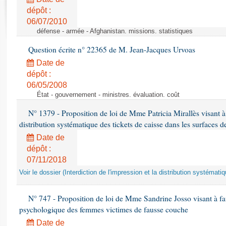
Rapports d'enquête
dépôt :
Rapports législatifs
06/07/2010
Rapports sur l'application des lois
défense - armée - Afghanistan. missions. statistiques
Baromètre de l’application des lois
Question écrite n° 22365 de M. Jean-Jacques Urvoas
Date de
Dossiers législatifs
dépôt :
Budget et sécurité sociale
06/05/2008
Questions écrites et orales
État - gouvernement - ministres. évaluation. coût
Comptes rendus des débats
N° 1379 - Proposition de loi de Mme Patricia Mirallès visant à i
distribution systématique des tickets de caisse dans les surfaces d
Date de
dépôt :
07/11/2018
Voir le dossier (Interdiction de l'impression et la distribution systémati
N° 747 - Proposition de loi de Mme Sandrine Josso visant à f
psychologique des femmes victimes de fausse couche
Date de