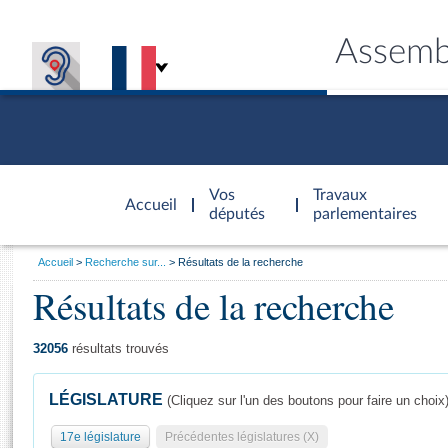
Assemb
Accèder à
la page
Vos
Travaux
Accueil
d'accueil
députés
parlementaires
Vous
Accueil
Recherche sur...
Résultats de la recherche
êtes
Résultats de la recherche
Général
ici
CONNEX
TRAVA
CONNA
DÉC
:
32056
résultats trouvés
LÉGISLATURE
(Cliquez sur l'un des boutons pour faire un choix
17e législature
Précédentes législatures (X)