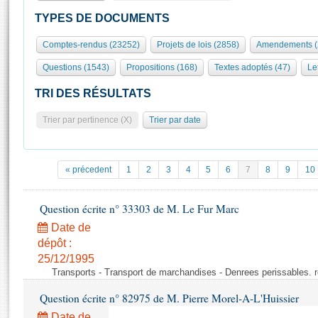
S'id
Présidence
Séance publique
Rôle et pouvoirs de l'Assemblée
Visiter l'Assemblée
TYPES DE DOCUMENTS
Fiches « Connaissance de l’Assemblée »
577 députés
Commissions et autres organes
Visite virtuelle du palais Bourbon
Comptes-rendus (23252)
Projets de lois (2858)
Amendements (
Organisation de l'Assemblée
Groupes politiques
Europe et International
Assister à une séance
Mot
Questions (1543)
Propositions (168)
Textes adoptés (47)
Let
Présidence
Conférence des Présidents
Bureau
Collège des Ques
Élections législatives
Contrôle et évaluation
Accès des chercheurs à l’Assemblée
TRI DES RÉSULTATS
Congrès
Les évènements
S'inscrire
Trier par pertinence (X)
Trier par date
Pétitions
Statistiques et chiffres clés
Transparence et déontologie
Vous n'ave
Patrimoine
E
Documents de référence
« précedent
1
2
3
4
5
6
7
8
9
10
La Bibliothèque
( Constitution | Règlement de l'Assemblée ... )
Documents parlementaires
Les archives
Question écrite n° 33303 de M. Le Fur Marc
Projets de loi
Contacts et plan d'accès
Date de
Propositions de loi
Histoire
Photos libres de droit
dépôt :
Amendements
Juniors
25/12/1995
Textes adoptés
Transports - Transport de marchandises - Denrees perissables. 
Anciennes législatures
Question écrite n° 82975 de M. Pierre Morel-A-L'Huissier
Liens vers les sites publics
Rapports d'information
Date de