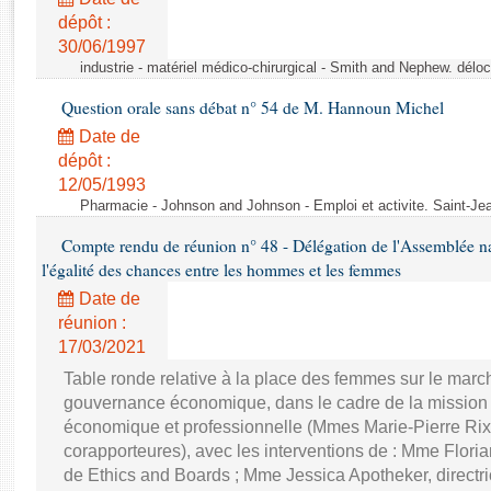
Rapports d'enquête
dépôt :
Rapports législatifs
30/06/1997
Rapports sur l'application des lois
industrie - matériel médico-chirurgical - Smith and Nephew. délo
Baromètre de l’application des lois
Question orale sans débat n° 54 de M. Hannoun Michel
Date de
Dossiers législatifs
dépôt :
Budget et sécurité sociale
12/05/1993
Questions écrites et orales
Pharmacie - Johnson and Johnson - Emploi et activite. Saint-Je
Comptes rendus des débats
Compte rendu de réunion n° 48 - Délégation de l'Assemblée na
l'égalité des chances entre les hommes et les femmes
Date de
réunion :
17/03/2021
Table ronde relative à la place des femmes sur le march
gouvernance économique, dans le cadre de la mission d'
économique et professionnelle (Mmes Marie-Pierre Rixa
corapporteures), avec les interventions de : Mme Floria
de Ethics and Boards ; Mme Jessica Apotheker, directr