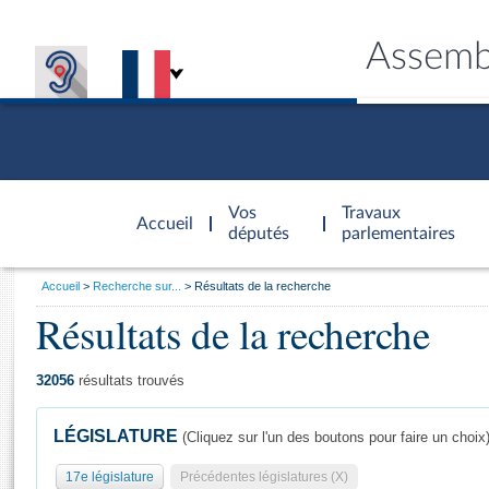
Assemb
Accèder à
la page
Vos
Travaux
Accueil
d'accueil
députés
parlementaires
Vous
Accueil
Recherche sur...
Résultats de la recherche
êtes
Résultats de la recherche
Général
ici
CONNEX
TRAVA
CONNA
DÉC
:
32056
résultats trouvés
LÉGISLATURE
(Cliquez sur l'un des boutons pour faire un choix
17e législature
Précédentes législatures (X)