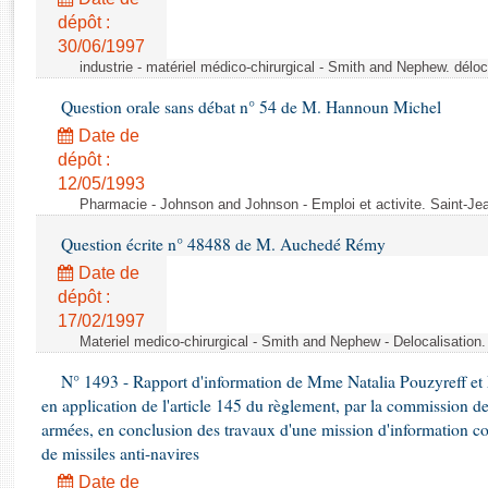
Rapports d'enquête
dépôt :
Rapports législatifs
30/06/1997
Rapports sur l'application des lois
industrie - matériel médico-chirurgical - Smith and Nephew. délo
Baromètre de l’application des lois
Question orale sans débat n° 54 de M. Hannoun Michel
Date de
Dossiers législatifs
dépôt :
Budget et sécurité sociale
12/05/1993
Questions écrites et orales
Pharmacie - Johnson and Johnson - Emploi et activite. Saint-Je
Comptes rendus des débats
Question écrite n° 48488 de M. Auchedé Rémy
Date de
dépôt :
17/02/1997
Materiel medico-chirurgical - Smith and Nephew - Delocalisatio
N° 1493 - Rapport d'information de Mme Natalia Pouzyreff et M
en application de l'article 145 du règlement, par la commission de
armées, en conclusion des travaux d'une mission d'information co
de missiles anti-navires
Date de