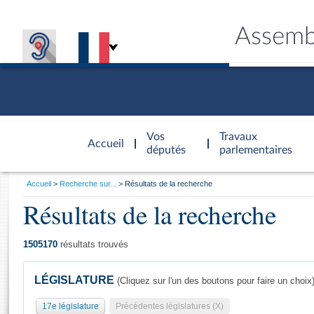
Assemb
Accèder à
la page
Vos
Travaux
Accueil
d'accueil
députés
parlementaires
Vous
Accueil
Recherche sur...
Résultats de la recherche
êtes
Résultats de la recherche
Général
ici
CONNEX
TRAVA
CONNA
DÉC
:
1505170
résultats trouvés
LÉGISLATURE
(Cliquez sur l'un des boutons pour faire un choix
17e législature
Précédentes législatures (X)