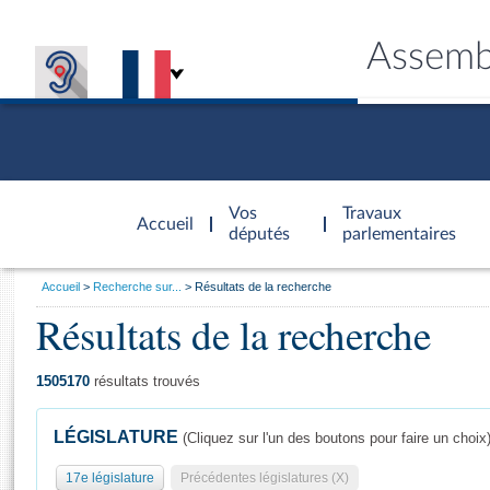
Assemb
Accèder à
la page
Vos
Travaux
Accueil
d'accueil
députés
parlementaires
Vous
Accueil
Recherche sur...
Résultats de la recherche
êtes
Résultats de la recherche
Général
ici
CONNEX
TRAVA
CONNA
DÉC
:
1505170
résultats trouvés
LÉGISLATURE
(Cliquez sur l'un des boutons pour faire un choix
17e législature
Précédentes législatures (X)