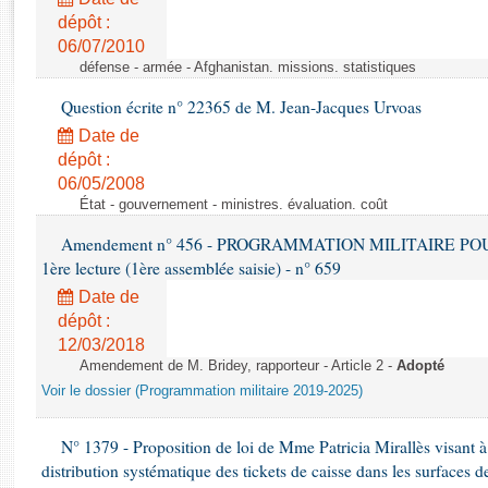
Rapports d'enquête
dépôt :
Rapports législatifs
06/07/2010
Rapports sur l'application des lois
défense - armée - Afghanistan. missions. statistiques
Baromètre de l’application des lois
Question écrite n° 22365 de M. Jean-Jacques Urvoas
Date de
Dossiers législatifs
dépôt :
Budget et sécurité sociale
06/05/2008
Questions écrites et orales
État - gouvernement - ministres. évaluation. coût
Comptes rendus des débats
Amendement n° 456 - PROGRAMMATION MILITAIRE POU
1ère lecture (1ère assemblée saisie) - n° 659
Date de
dépôt :
12/03/2018
Amendement de M. Bridey, rapporteur - Article 2 -
Adopté
Voir le dossier (Programmation militaire 2019-2025)
N° 1379 - Proposition de loi de Mme Patricia Mirallès visant à i
distribution systématique des tickets de caisse dans les surfaces d