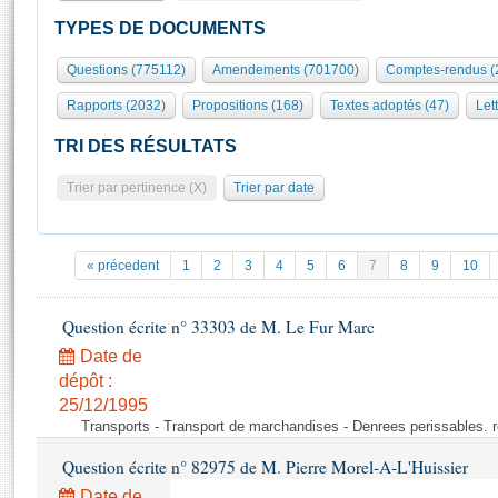
S'id
Présidence
Séance publique
Rôle et pouvoirs de l'Assemblée
Visiter l'Assemblée
TYPES DE DOCUMENTS
Fiches « Connaissance de l’Assemblée »
577 députés
Commissions et autres organes
Visite virtuelle du palais Bourbon
Questions (775112)
Amendements (701700)
Comptes-rendus (
Organisation de l'Assemblée
Groupes politiques
Europe et International
Assister à une séance
Mot
Rapports (2032)
Propositions (168)
Textes adoptés (47)
Lett
Présidence
Conférence des Présidents
Bureau
Collège des Ques
Élections législatives
Contrôle et évaluation
Accès des chercheurs à l’Assemblée
TRI DES RÉSULTATS
Congrès
Les évènements
S'inscrire
Trier par pertinence (X)
Trier par date
Pétitions
Statistiques et chiffres clés
Transparence et déontologie
Vous n'ave
Patrimoine
E
Documents de référence
« précedent
1
2
3
4
5
6
7
8
9
10
La Bibliothèque
( Constitution | Règlement de l'Assemblée ... )
Documents parlementaires
Les archives
Question écrite n° 33303 de M. Le Fur Marc
Projets de loi
Contacts et plan d'accès
Date de
Propositions de loi
Histoire
Photos libres de droit
dépôt :
Amendements
Juniors
25/12/1995
Textes adoptés
Transports - Transport de marchandises - Denrees perissables. 
Anciennes législatures
Question écrite n° 82975 de M. Pierre Morel-A-L'Huissier
Liens vers les sites publics
Rapports d'information
Date de