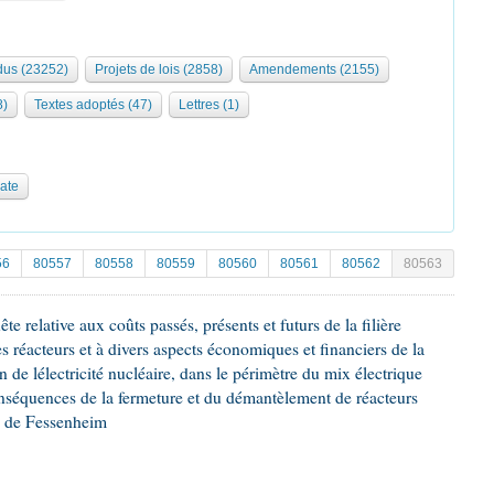
us (23252)
Projets de lois (2858)
Amendements (2155)
8)
Textes adoptés (47)
Lettres (1)
date
56
80557
80558
80559
80560
80561
80562
80563
 relative aux coûts passés, présents et futurs de la filière
des réacteurs et à divers aspects économiques et financiers de la
 de lélectricité nucléaire, dans le périmètre du mix électrique
onséquences de la fermeture et du démantèlement de réacteurs
e de Fessenheim