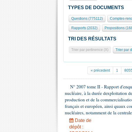
TYPES DE DOCUMENTS
Questions (775112)
Comptes-rend
Rapports (2032)
Propositions (16
TRI DES RÉSULTATS
Trier par pertinence (X)
Trier par 
« précedent
1
805
N° 2007 tome II - Rapport d'enquête
nucléaire, à la durée dexploitation 
production et de la commercialisation
français et européen, ainsi quaux c
nucléaires, notamment de la central
Date de
dépôt :