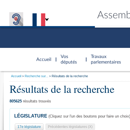
Assemb
Accèder à
la page
Vos
Travaux
Accueil
d'accueil
députés
parlementaires
Vous
Accueil
Recherche sur...
Résultats de la recherche
êtes
Résultats de la recherche
Général
ici
CONNEX
TRAVA
CONNA
DÉC
:
805625
résultats trouvés
LÉGISLATURE
(Cliquez sur l'un des boutons pour faire un choix
17e législature
Précédentes législatures (X)