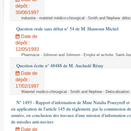
Rapports d'enquête
dépôt :
Rapports législatifs
30/06/1997
Rapports sur l'application des lois
industrie - matériel médico-chirurgical - Smith and Nephew. délo
Baromètre de l’application des lois
Question orale sans débat n° 54 de M. Hannoun Michel
Date de
Dossiers législatifs
dépôt :
Budget et sécurité sociale
12/05/1993
Questions écrites et orales
Pharmacie - Johnson and Johnson - Emploi et activite. Saint-Je
Comptes rendus des débats
Question écrite n° 48488 de M. Auchedé Rémy
Date de
dépôt :
17/02/1997
Materiel medico-chirurgical - Smith and Nephew - Delocalisatio
N° 1493 - Rapport d'information de Mme Natalia Pouzyreff et M
en application de l'article 145 du règlement, par la commission de
armées, en conclusion des travaux d'une mission d'information co
de missiles anti-navires
Date de