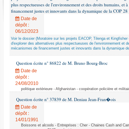
Rapports d'enquête
plus respectueuses de l'environnement et des droits humains, et 
Rapports législatifs
financement justes et innovants dans la dynamique de la COP 28
Rapports sur l'application des lois
Date de
Baromètre de l’application des lois
dépôt :
06/12/2023
Voir le dossier (Moratoire sur les projets EACOP, Tilenga et Kingfisher 
Dossiers législatifs
d'explorer des alternatives plus respectueuses de l'environnement et d
Budget et sécurité sociale
mécanismes de financement justes et innovants dans la dynamique d
Questions écrites et orales
Comptes rendus des débats
Question écrite n° 86822 de M. Bruno Bourg-Broc
Date de
dépôt :
24/08/2010
politique extérieure - Afghanistan - coopération policière et militai
Question écrite n° 37839 de M. Deniau Jean-Fran�ois
Date de
dépôt :
14/01/1991
Boissons et alcools - Entreprises : Cher - Chaines Cash and Car