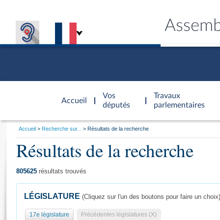
Assemb
Accèder à
la page
Vos
Travaux
Accueil
d'accueil
députés
parlementaires
Vous
Accueil
Recherche sur...
Résultats de la recherche
êtes
Résultats de la recherche
Général
ici
CONNEX
TRAVA
CONNA
DÉC
:
805625
résultats trouvés
LÉGISLATURE
(Cliquez sur l'un des boutons pour faire un choix
17e législature
Précédentes législatures (X)