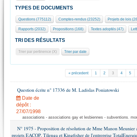
S'id
Présidence
Séance publique
Rôle et pouvoirs de l'Assemblée
Visiter l'Assemblée
TYPES DE DOCUMENTS
Fiches « Connaissance de l’Assemblée »
577 députés
Commissions et autres organes
Visite virtuelle du palais Bourbon
Questions (775112)
Comptes-rendus (23252)
Projets de lois (2
Organisation de l'Assemblée
Groupes politiques
Europe et International
Assister à une séance
Mot
Rapports (2032)
Propositions (168)
Textes adoptés (47)
Lett
Présidence
Conférence des Présidents
Bureau
Collège des Ques
Élections législatives
Contrôle et évaluation
Accès des chercheurs à l’Assemblée
TRI DES RÉSULTATS
Congrès
Les évènements
S'inscrire
Trier par pertinence (X)
Trier par date
Pétitions
Statistiques et chiffres clés
Transparence et déontologie
Vous n'ave
Patrimoine
E
Documents de référence
« précedent
1
2
3
4
5
La Bibliothèque
( Constitution | Règlement de l'Assemblée ... )
Documents parlementaires
Les archives
Question écrite n° 17336 de M. Ladislas Poniatowski
Projets de loi
Contacts et plan d'accès
Date de
Propositions de loi
Histoire
Photos libres de droit
dépôt :
Amendements
Juniors
27/07/1998
Textes adoptés
associations - associations gay et lesbiennes - subventions. mo
Anciennes législatures
N° 1975 - Proposition de résolution de Mme Manon Meunier ap
Liens vers les sites publics
Rapports d'information
projets EACOP, Tilenga et Kingfisher de l'entreprise TotalEnergies