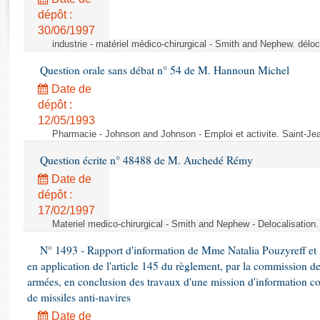
Rapports d'enquête
dépôt :
Rapports législatifs
30/06/1997
Rapports sur l'application des lois
industrie - matériel médico-chirurgical - Smith and Nephew. délo
Baromètre de l’application des lois
Question orale sans débat n° 54 de M. Hannoun Michel
Date de
Dossiers législatifs
dépôt :
Budget et sécurité sociale
12/05/1993
Questions écrites et orales
Pharmacie - Johnson and Johnson - Emploi et activite. Saint-Je
Comptes rendus des débats
Question écrite n° 48488 de M. Auchedé Rémy
Date de
dépôt :
17/02/1997
Materiel medico-chirurgical - Smith and Nephew - Delocalisatio
N° 1493 - Rapport d'information de Mme Natalia Pouzyreff et M
en application de l'article 145 du règlement, par la commission de
armées, en conclusion des travaux d'une mission d'information co
de missiles anti-navires
Date de