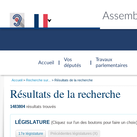
Assemb
Accèder à
la page
Vos
Travaux
Accueil
d'accueil
députés
parlementaires
Vous
Accueil
Recherche sur...
Résultats de la recherche
êtes
Résultats de la recherche
Général
ici
CONNEX
TRAVA
CONNA
DÉC
:
1483804
résultats trouvés
LÉGISLATURE
(Cliquez sur l'un des boutons pour faire un choix
17e législature
Précédentes législatures (X)