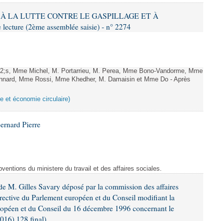
IF À LA LUTTE CONTRE LE GASPILLAGE ET À
ture (2ème assemblée saisie) - n° 2274
;s, Mme Michel, M. Portarrieu, M. Perea, Mme Bono-Vandorme, Mme
nnard, Mme Rossi, Mme Khedher, M. Damaisin et Mme Do - Après
ge et économie circulaire)
ernard Pierre
entions du ministere du travail et des affaires sociales.
e M. Gilles Savary déposé par la commission des affaires
rective du Parlement européen et du Conseil modifiant la
ropéen et du Conseil du 16 décembre 1996 concernant le
016) 128 final)