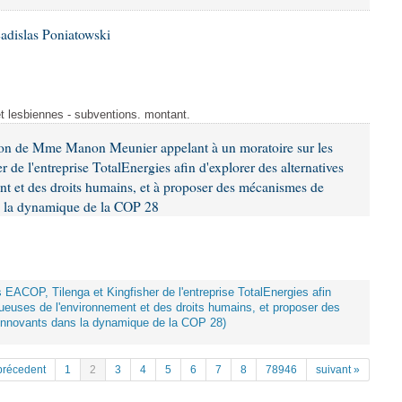
adislas Poniatowski
et lesbiennes - subventions. montant.
ion de Mme Manon Meunier appelant à un moratoire sur les
 de l'entreprise TotalEnergies afin d'explorer des alternatives
nt et des droits humains, et à proposer des mécanismes de
ns la dynamique de la COP 28
ts EACOP, Tilenga et Kingfisher de l'entreprise TotalEnergies afin
tueuses de l'environnement et des droits humains, et proposer des
innovants dans la dynamique de la COP 28)
précedent
1
2
3
4
5
6
7
8
78946
suivant »