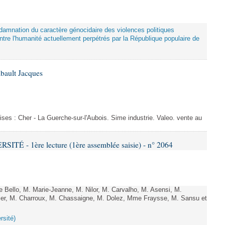
damnation du caractère génocidaire des violences politiques
tre l'humanité actuellement perpétrés par la République populaire de
bault Jacques
ises : Cher - La Guerche-sur-l'Aubois. Sime industrie. Valeo. vente au
TÉ - 1ère lecture (1ère assemblée saisie) - n° 2064
Bello, M. Marie-Jeanne, M. Nilor, M. Carvalho, M. Asensi, M.
ier, M. Charroux, M. Chassaigne, M. Dolez, Mme Fraysse, M. Sansu et
rsité)