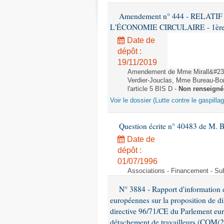
Amendement n° 444 - RELAT
L'ÉCONOMIE CIRCULAIRE - 1ère lec
Date de
dépôt :
19/11/2019
Amendement de Mme Mirall&#232
Verdier-Jouclas, Mme Bureau-Bo
l'article 5 BIS D -
Non renseigné
Voir le dossier (Lutte contre le gaspilla
Question écrite n° 40483 de M. B
Date de
dépôt :
01/07/1996
Associations - Financement - Subv
N° 3884 - Rapport d'information d
européennes sur la proposition de di
directive 96/71/CE du Parlement eu
détachement de travailleurs (COM(2