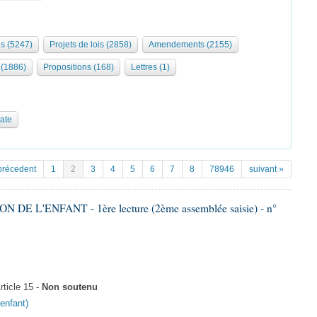
s (5247)
Projets de lois (2858)
Amendements (2155)
(1886)
Propositions (168)
Lettres (1)
date
précedent
1
2
3
4
5
6
7
8
78946
suivant »
DE L'ENFANT - 1ère lecture (2ème assemblée saisie) - n°
ticle 15 -
Non soutenu
'enfant)