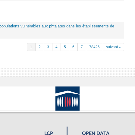
es populations vulnérables aux phtalates dans les établissements de
1
2
3
4
5
6
7
78426
suivant »
LCP
OPEN DATA