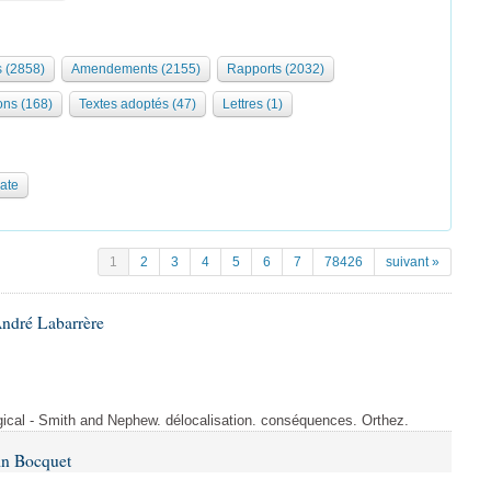
s (2858)
Amendements (2155)
Rapports (2032)
ons (168)
Textes adoptés (47)
Lettres (1)
date
1
2
3
4
5
6
7
78426
suivant »
André Labarrère
rgical - Smith and Nephew. délocalisation. conséquences. Orthez.
in Bocquet