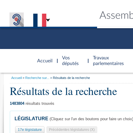
Assemb
Accèder à
la page
Vos
Travaux
Accueil
d'accueil
députés
parlementaires
Vous
Accueil
Recherche sur...
Résultats de la recherche
êtes
Résultats de la recherche
Général
ici
CONNEX
TRAVA
CONNA
DÉC
:
1483804
résultats trouvés
LÉGISLATURE
(Cliquez sur l'un des boutons pour faire un choix
17e législature
Précédentes législatures (X)