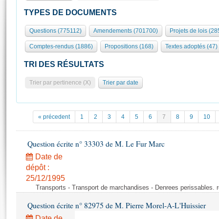
S'id
Présidence
Séance publique
Rôle et pouvoirs de l'Assemblée
Visiter l'Assemblée
TYPES DE DOCUMENTS
Fiches « Connaissance de l’Assemblée »
577 députés
Commissions et autres organes
Visite virtuelle du palais Bourbon
Questions (775112)
Amendements (701700)
Projets de lois (28
Organisation de l'Assemblée
Groupes politiques
Europe et International
Assister à une séance
Mot
Comptes-rendus (1886)
Propositions (168)
Textes adoptés (47)
Présidence
Conférence des Présidents
Bureau
Collège des Ques
Élections législatives
Contrôle et évaluation
Accès des chercheurs à l’Assemblée
TRI DES RÉSULTATS
Congrès
Les évènements
S'inscrire
Trier par pertinence (X)
Trier par date
Pétitions
Statistiques et chiffres clés
Transparence et déontologie
Vous n'ave
Patrimoine
E
Documents de référence
« précedent
1
2
3
4
5
6
7
8
9
10
La Bibliothèque
( Constitution | Règlement de l'Assemblée ... )
Documents parlementaires
Les archives
Question écrite n° 33303 de M. Le Fur Marc
Projets de loi
Contacts et plan d'accès
Date de
Propositions de loi
Histoire
Photos libres de droit
dépôt :
Amendements
Juniors
25/12/1995
Textes adoptés
Transports - Transport de marchandises - Denrees perissables. 
Anciennes législatures
Question écrite n° 82975 de M. Pierre Morel-A-L'Huissier
Liens vers les sites publics
Rapports d'information
Date de