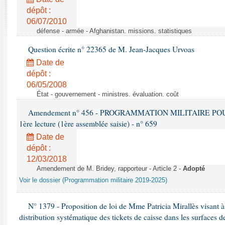
Rapports d'enquête
dépôt :
Rapports législatifs
06/07/2010
Rapports sur l'application des lois
défense - armée - Afghanistan. missions. statistiques
Baromètre de l’application des lois
Question écrite n° 22365 de M. Jean-Jacques Urvoas
Date de
Dossiers législatifs
dépôt :
Budget et sécurité sociale
06/05/2008
Questions écrites et orales
État - gouvernement - ministres. évaluation. coût
Comptes rendus des débats
Amendement n° 456 - PROGRAMMATION MILITAIRE POU
1ère lecture (1ère assemblée saisie) - n° 659
Date de
dépôt :
12/03/2018
Amendement de M. Bridey, rapporteur - Article 2 -
Adopté
Voir le dossier (Programmation militaire 2019-2025)
N° 1379 - Proposition de loi de Mme Patricia Mirallès visant à i
distribution systématique des tickets de caisse dans les surfaces d