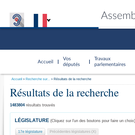
Assemb
Accèder à
la page
Vos
Travaux
Accueil
d'accueil
députés
parlementaires
Vous
Accueil
Recherche sur...
Résultats de la recherche
êtes
Résultats de la recherche
Général
ici
CONNEX
TRAVA
CONNA
DÉC
:
1483804
résultats trouvés
LÉGISLATURE
(Cliquez sur l'un des boutons pour faire un choix
17e législature
Précédentes législatures (X)