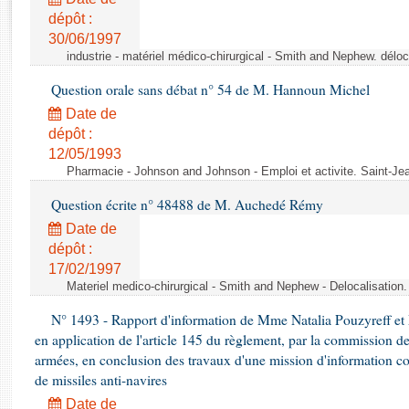
Rapports d'enquête
dépôt :
Rapports législatifs
30/06/1997
Rapports sur l'application des lois
industrie - matériel médico-chirurgical - Smith and Nephew. délo
Baromètre de l’application des lois
Question orale sans débat n° 54 de M. Hannoun Michel
Date de
Dossiers législatifs
dépôt :
Budget et sécurité sociale
12/05/1993
Questions écrites et orales
Pharmacie - Johnson and Johnson - Emploi et activite. Saint-Je
Comptes rendus des débats
Question écrite n° 48488 de M. Auchedé Rémy
Date de
dépôt :
17/02/1997
Materiel medico-chirurgical - Smith and Nephew - Delocalisatio
N° 1493 - Rapport d'information de Mme Natalia Pouzyreff et M
en application de l'article 145 du règlement, par la commission de
armées, en conclusion des travaux d'une mission d'information co
de missiles anti-navires
Date de