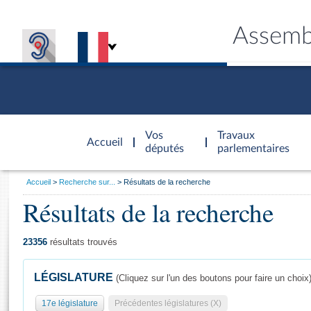
Assemb
Accèder à
la page
Vos
Travaux
Accueil
d'accueil
députés
parlementaires
Vous
Accueil
Recherche sur...
Résultats de la recherche
êtes
Résultats de la recherche
Général
ici
CONNEX
TRAVA
CONNA
DÉC
:
23356
résultats trouvés
LÉGISLATURE
(Cliquez sur l'un des boutons pour faire un choix
17e législature
Précédentes législatures (X)