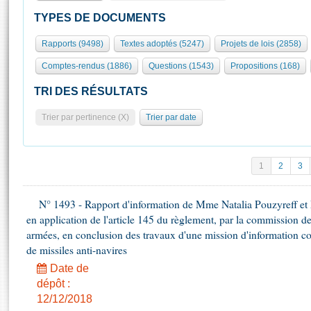
S'id
Présidence
Séance publique
Rôle et pouvoirs de l'Assemblée
Visiter l'Assemblée
TYPES DE DOCUMENTS
Fiches « Connaissance de l’Assemblée »
577 députés
Commissions et autres organes
Visite virtuelle du palais Bourbon
Rapports (9498)
Textes adoptés (5247)
Projets de lois (2858)
Organisation de l'Assemblée
Groupes politiques
Europe et International
Assister à une séance
Mot
Comptes-rendus (1886)
Questions (1543)
Propositions (168)
Présidence
Conférence des Présidents
Bureau
Collège des Ques
Élections législatives
Contrôle et évaluation
Accès des chercheurs à l’Assemblée
TRI DES RÉSULTATS
Congrès
Les évènements
S'inscrire
Trier par pertinence (X)
Trier par date
Pétitions
Statistiques et chiffres clés
Transparence et déontologie
Vous n'ave
Patrimoine
E
Documents de référence
1
2
3
La Bibliothèque
( Constitution | Règlement de l'Assemblée ... )
Documents parlementaires
Les archives
N° 1493 - Rapport d'information de Mme Natalia Pouzyreff et M
Projets de loi
Contacts et plan d'accès
en application de l'article 145 du règlement, par la commission de
Propositions de loi
Histoire
armées, en conclusion des travaux d'une mission d'information co
Photos libres de droit
Amendements
de missiles anti-navires
Juniors
Textes adoptés
Date de
Anciennes législatures
dépôt :
Liens vers les sites publics
Rapports d'information
12/12/2018