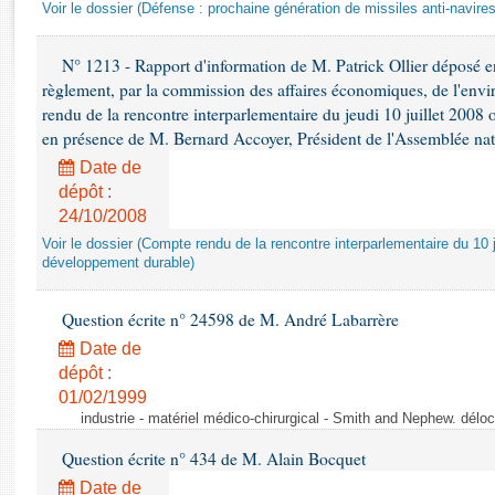
Rapports d'enquête
Voir le dossier (Défense : prochaine génération de missiles anti-navires
Rapports législatifs
Rapports sur l'application des lois
N° 1213 - Rapport d'information de M. Patrick Ollier déposé en
règlement, par la commission des affaires économiques, de l'envi
Baromètre de l’application des lois
rendu de la rencontre interparlementaire du jeudi 10 juillet 2008 
en présence de M. Bernard Accoyer, Président de l'Assemblée nat
Dossiers législatifs
Date de
Budget et sécurité sociale
dépôt :
Questions écrites et orales
24/10/2008
Comptes rendus des débats
Voir le dossier (Compte rendu de la rencontre interparlementaire du 10 ju
développement durable)
Question écrite n° 24598 de M. André Labarrère
Date de
dépôt :
01/02/1999
industrie - matériel médico-chirurgical - Smith and Nephew. délo
Question écrite n° 434 de M. Alain Bocquet
Date de