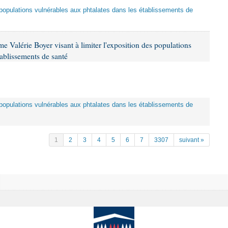
es populations vulnérables aux phtalates dans les établissements de
 Valérie Boyer visant à limiter l'exposition des populations
tablissements de santé
es populations vulnérables aux phtalates dans les établissements de
1
2
3
4
5
6
7
3307
suivant »