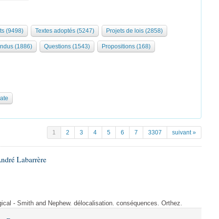
ts (9498)
Textes adoptés (5247)
Projets de lois (2858)
ndus (1886)
Questions (1543)
Propositions (168)
date
1
2
3
4
5
6
7
3307
suivant »
André Labarrère
rgical - Smith and Nephew. délocalisation. conséquences. Orthez.