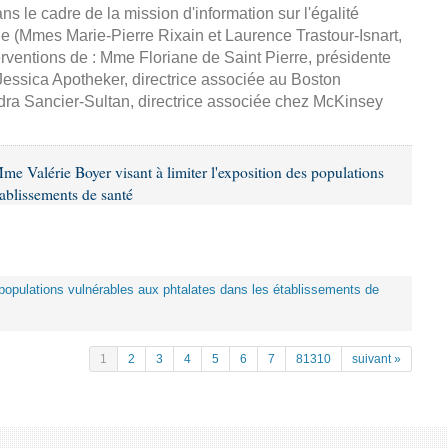
 le cadre de la mission d'information sur l'égalité
e (Mmes Marie-Pierre Rixain et Laurence Trastour-Isnart,
erventions de : Mme Floriane de Saint Pierre, présidente
essica Apotheker, directrice associée au Boston
ra Sancier-Sultan, directrice associée chez McKinsey
me Valérie Boyer visant à limiter l'exposition des populations
tablissements de santé
es populations vulnérables aux phtalates dans les établissements de
1
2
3
4
5
6
7
81310
suivant »