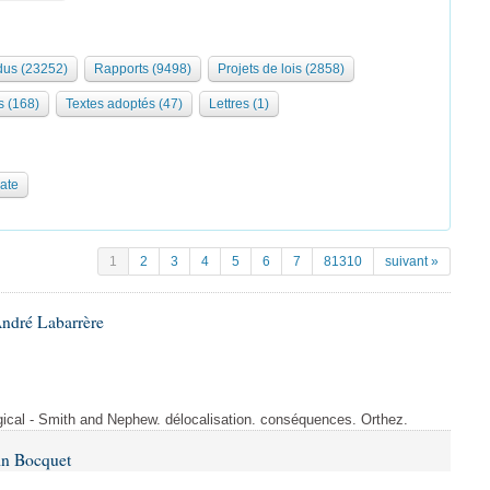
us (23252)
Rapports (9498)
Projets de lois (2858)
s (168)
Textes adoptés (47)
Lettres (1)
date
1
2
3
4
5
6
7
81310
suivant »
André Labarrère
rgical - Smith and Nephew. délocalisation. conséquences. Orthez.
in Bocquet