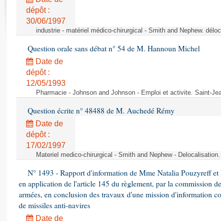
Rapports d'enquête
dépôt :
Rapports législatifs
30/06/1997
Rapports sur l'application des lois
industrie - matériel médico-chirurgical - Smith and Nephew. délo
Baromètre de l’application des lois
Question orale sans débat n° 54 de M. Hannoun Michel
Date de
Dossiers législatifs
dépôt :
Budget et sécurité sociale
12/05/1993
Questions écrites et orales
Pharmacie - Johnson and Johnson - Emploi et activite. Saint-Je
Comptes rendus des débats
Question écrite n° 48488 de M. Auchedé Rémy
Date de
dépôt :
17/02/1997
Materiel medico-chirurgical - Smith and Nephew - Delocalisatio
N° 1493 - Rapport d'information de Mme Natalia Pouzyreff et M
en application de l'article 145 du règlement, par la commission de
armées, en conclusion des travaux d'une mission d'information co
de missiles anti-navires
Date de