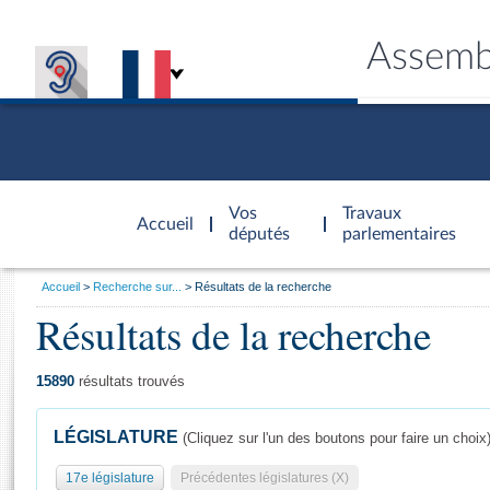
Assemb
Accèder à
la page
Vos
Travaux
Accueil
d'accueil
députés
parlementaires
Vous
Accueil
Recherche sur...
Résultats de la recherche
êtes
Résultats de la recherche
Général
ici
CONNEX
TRAVA
CONNA
DÉC
:
15890
résultats trouvés
LÉGISLATURE
(Cliquez sur l'un des boutons pour faire un choix
17e législature
Précédentes législatures (X)