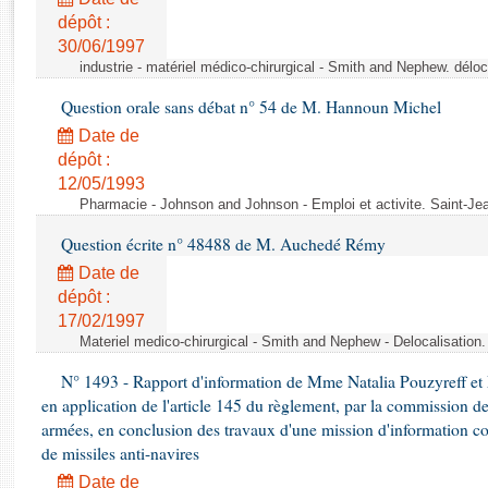
Rapports d'enquête
dépôt :
Rapports législatifs
30/06/1997
Rapports sur l'application des lois
industrie - matériel médico-chirurgical - Smith and Nephew. délo
Baromètre de l’application des lois
Question orale sans débat n° 54 de M. Hannoun Michel
Date de
Dossiers législatifs
dépôt :
Budget et sécurité sociale
12/05/1993
Questions écrites et orales
Pharmacie - Johnson and Johnson - Emploi et activite. Saint-Je
Comptes rendus des débats
Question écrite n° 48488 de M. Auchedé Rémy
Date de
dépôt :
17/02/1997
Materiel medico-chirurgical - Smith and Nephew - Delocalisatio
N° 1493 - Rapport d'information de Mme Natalia Pouzyreff et M
en application de l'article 145 du règlement, par la commission de
armées, en conclusion des travaux d'une mission d'information co
de missiles anti-navires
Date de