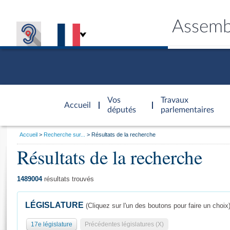
Assemb
Accèder à
la page
Vos
Travaux
Accueil
d'accueil
députés
parlementaires
Vous
Accueil
Recherche sur...
Résultats de la recherche
êtes
Résultats de la recherche
Général
ici
CONNEX
TRAVA
CONNA
DÉC
:
1489004
résultats trouvés
LÉGISLATURE
(Cliquez sur l'un des boutons pour faire un choix
17e législature
Précédentes législatures (X)