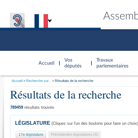
Assemb
Accèder à
la page
Vos
Travaux
Accueil
d'accueil
députés
parlementaires
Vous
Accueil
Recherche sur...
Résultats de la recherche
êtes
Résultats de la recherche
Général
ici
CONNEX
TRAVA
CONNA
DÉC
:
789459
résultats trouvés
LÉGISLATURE
(Cliquez sur l'un des boutons pour faire un choix
17e législature
Précédentes législatures (X)