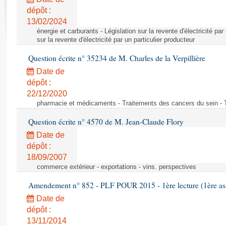
Rapports d'enquête
dépôt :
Rapports législatifs
13/02/2024
Rapports sur l'application des lois
énergie et carburants - Législation sur la revente d'électricité par
Baromètre de l’application des lois
sur la revente d'électricité par un particulier producteur
Question écrite n° 35234 de M. Charles de la Verpillière
Dossiers législatifs
Date de
Budget et sécurité sociale
dépôt :
22/12/2020
Questions écrites et orales
pharmacie et médicaments - Traitements des cancers du sein - 
Comptes rendus des débats
Question écrite n° 4570 de M. Jean-Claude Flory
Date de
dépôt :
18/09/2007
commerce extérieur - exportations - vins. perspectives
Amendement n° 852 - PLF POUR 2015 - 1ère lecture (1ère ass
Date de
dépôt :
13/11/2014