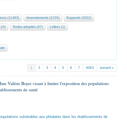
tions (11483)
Amendements (2155)
Rapports (2032)
110)
Textes adoptés (47)
Lettres (1)
date
1
2
3
4
5
6
7
4063
suivant »
me Valérie Boyer visant à limiter l'exposition des populations
tablissements de santé
es populations vulnérables aux phtalates dans les établissements de