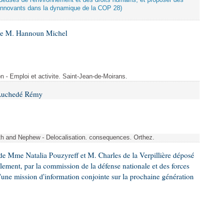
tueuses de l'environnement et des droits humains, et proposer des
innovants dans la dynamique de la COP 28)
 de M. Hannoun Michel
- Emploi et activite. Saint-Jean-de-Moirans.
 Auchedé Rémy
ith and Nephew - Delocalisation. consequences. Orthez.
e Mme Natalia Pouzyreff et M. Charles de la Verpillière déposé
glement, par la commission de la défense nationale et des forces
'une mission d'information conjointe sur la prochaine génération