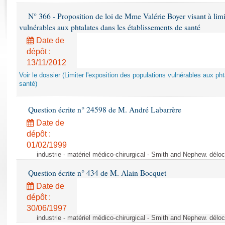
Rapports d'enquête
N° 366 - Proposition de loi de Mme Valérie Boyer visant à limit
Rapports législatifs
vulnérables aux phtalates dans les établissements de santé
Rapports sur l'application des lois
Baromètre de l’application des lois
Date de
dépôt :
13/11/2012
Dossiers législatifs
Voir le dossier (Limiter l'exposition des populations vulnérables aux p
Budget et sécurité sociale
santé)
Questions écrites et orales
Comptes rendus des débats
Question écrite n° 24598 de M. André Labarrère
Date de
dépôt :
01/02/1999
industrie - matériel médico-chirurgical - Smith and Nephew. délo
Question écrite n° 434 de M. Alain Bocquet
Date de
dépôt :
30/06/1997
industrie - matériel médico-chirurgical - Smith and Nephew. délo