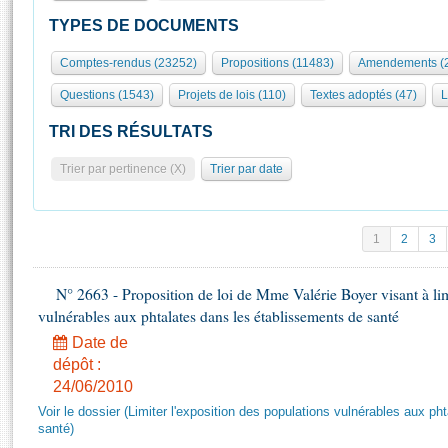
S'id
Présidence
Séance publique
Rôle et pouvoirs de l'Assemblée
Visiter l'Assemblée
TYPES DE DOCUMENTS
Fiches « Connaissance de l’Assemblée »
577 députés
Commissions et autres organes
Visite virtuelle du palais Bourbon
Comptes-rendus (23252)
Propositions (11483)
Amendements (
Organisation de l'Assemblée
Groupes politiques
Europe et International
Assister à une séance
Mot
Questions (1543)
Projets de lois (110)
Textes adoptés (47)
L
Présidence
Conférence des Présidents
Bureau
Collège des Ques
Élections législatives
Contrôle et évaluation
Accès des chercheurs à l’Assemblée
TRI DES RÉSULTATS
Congrès
Les évènements
S'inscrire
Trier par pertinence (X)
Trier par date
Pétitions
Statistiques et chiffres clés
Transparence et déontologie
Vous n'ave
Patrimoine
E
Documents de référence
1
2
3
La Bibliothèque
( Constitution | Règlement de l'Assemblée ... )
Documents parlementaires
Les archives
N° 2663 - Proposition de loi de Mme Valérie Boyer visant à lim
Projets de loi
Contacts et plan d'accès
vulnérables aux phtalates dans les établissements de santé
Propositions de loi
Histoire
Photos libres de droit
Date de
Amendements
Juniors
dépôt :
Textes adoptés
24/06/2010
Anciennes législatures
Voir le dossier (Limiter l'exposition des populations vulnérables aux p
Liens vers les sites publics
Rapports d'information
santé)