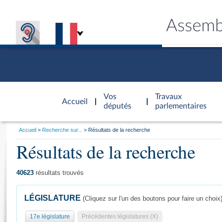
Assemb
Accèder à
la page
Vos
Travaux
Accueil
d'accueil
députés
parlementaires
Vous
Accueil
Recherche sur...
Résultats de la recherche
êtes
Résultats de la recherche
Général
ici
CONNEX
TRAVA
CONNA
DÉC
:
40623
résultats trouvés
LÉGISLATURE
(Cliquez sur l'un des boutons pour faire un choix
17e législature
Précédentes législatures (X)