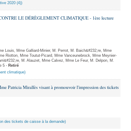
tive 2020 (4))
 CONTRE LE DÉRÈGLEMENT CLIMATIQUE - 1ère lecture
Louis, Mme Galliard-Minier, M. Perrot, M. Baich&#232;re, Mme
me Riotton, Mme Toutut-Picard, Mme Vanceunebrock, Mme Meynier-
rri&#232;re, M. Alauzet, Mme Calvez, Mme Le Feur, M. Delpon, M.
e 5 -
Retiré
ment climatique)
me Patricia Mirallès visant à promouvoir l'impression des tickets
ion des tickets de caisse à la demande)