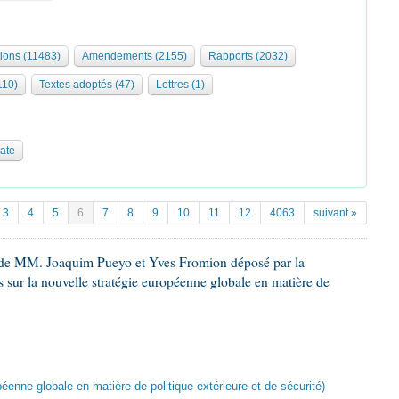
tions (11483)
Amendements (2155)
Rapports (2032)
110)
Textes adoptés (47)
Lettres (1)
date
3
4
5
6
7
8
9
10
11
12
4063
suivant »
 de MM. Joaquim Pueyo et Yves Fromion déposé par la
 sur la nouvelle stratégie européenne globale en matière de
péenne globale en matière de politique extérieure et de sécurité)