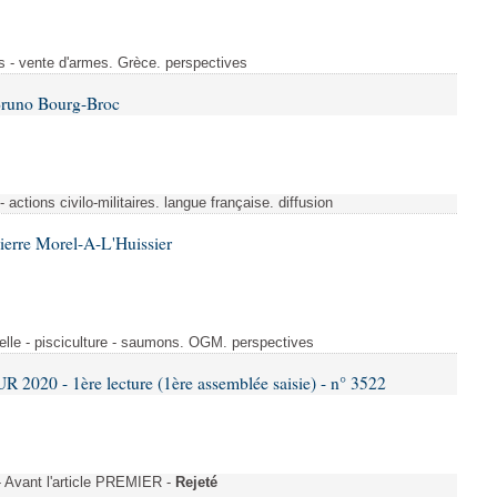
s - vente d'armes. Grèce. perspectives
Bruno Bourg-Broc
- actions civilo-militaires. langue française. diffusion
ierre Morel-A-L'Huissier
elle - pisciculture - saumons. OGM. perspectives
020 - 1ère lecture (1ère assemblée saisie) - n° 3522
Avant l'article PREMIER -
Rejeté