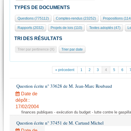
S'id
Présidence
Séance publique
Rôle et pouvoirs de l'Assemblée
Visiter l'Assemblée
TYPES DE DOCUMENTS
Fiches « Connaissance de l’Assemblée »
577 députés
Commissions et autres organes
Visite virtuelle du palais Bourbon
Questions (775112)
Comptes-rendus (23252)
Propositions (11
Organisation de l'Assemblée
Groupes politiques
Europe et International
Assister à une séance
Mot
Rapports (2032)
Projets de lois (110)
Textes adoptés (47)
Le
Présidence
Conférence des Présidents
Bureau
Collège des Ques
Élections législatives
Contrôle et évaluation
Accès des chercheurs à l’Assemblée
TRI DES RÉSULTATS
Congrès
Les évènements
S'inscrire
Trier par pertinence (X)
Trier par date
Pétitions
Statistiques et chiffres clés
Transparence et déontologie
Vous n'ave
Patrimoine
E
Documents de référence
« précedent
1
2
3
4
5
6
La Bibliothèque
( Constitution | Règlement de l'Assemblée ... )
Documents parlementaires
Les archives
Question écrite n° 33628 de M. Jean-Marc Roubaud
Projets de loi
Contacts et plan d'accès
Date de
Propositions de loi
Histoire
Photos libres de droit
dépôt :
Amendements
Juniors
17/02/2004
Textes adoptés
finances publiques - exécution du budget - lutte contre le gaspilla
Anciennes législatures
Question écrite n° 37451 de M. Cartaud Michel
Liens vers les sites publics
Rapports d'information
Date de