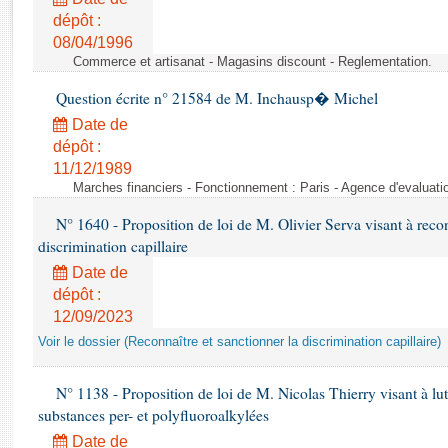
Rapports d'enquête
dépôt :
Rapports législatifs
08/04/1996
Rapports sur l'application des lois
Commerce et artisanat - Magasins discount - Reglementation.
Baromètre de l’application des lois
Question écrite n° 21584 de M. Inchausp� Michel
Date de
Dossiers législatifs
dépôt :
Budget et sécurité sociale
11/12/1989
Questions écrites et orales
Marches financiers - Fonctionnement : Paris - Agence d'evaluatio
Comptes rendus des débats
N° 1640 - Proposition de loi de M. Olivier Serva visant à recon
discrimination capillaire
Date de
dépôt :
12/09/2023
Voir le dossier (Reconnaître et sanctionner la discrimination capillaire)
N° 1138 - Proposition de loi de M. Nicolas Thierry visant à lutt
substances per- et polyfluoroalkylées
Date de