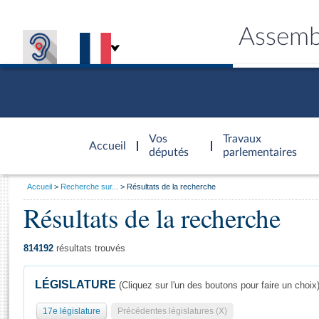
Assemb
Accèder à
la page
Vos
Travaux
Accueil
d'accueil
députés
parlementaires
Vous
Accueil
Recherche sur...
Résultats de la recherche
êtes
Résultats de la recherche
Général
ici
CONNEX
TRAVA
CONNA
DÉC
:
814192
résultats trouvés
LÉGISLATURE
(Cliquez sur l'un des boutons pour faire un choix
17e législature
Précédentes législatures (X)