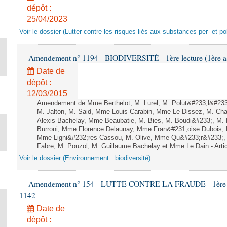
dépôt :
25/04/2023
Voir le dossier (Lutter contre les risques liés aux substances per- et po
Amendement n° 1194 - BIODIVERSITÉ - 1ère lecture (1ère ass
Date de
dépôt :
12/03/2015
Amendement de Mme Berthelot, M. Lurel, M. Polut&#233;l&#233;
M. Jalton, M. Said, Mme Louis-Carabin, Mme Le Dissez, M. Ch
Alexis Bachelay, Mme Beaubatie, M. Bies, M. Boudi&#233;, M. B
Burroni, Mme Florence Delaunay, Mme Fran&#231;oise Dubois, 
Mme Ligni&#232;res-Cassou, M. Olive, Mme Qu&#233;r&#233;
Fabre, M. Pouzol, M. Guillaume Bachelay et Mme Le Dain - Artic
Voir le dossier (Environnement : biodiversité)
Amendement n° 154 - LUTTE CONTRE LA FRAUDE - 1ère lect
1142
Date de
dépôt :