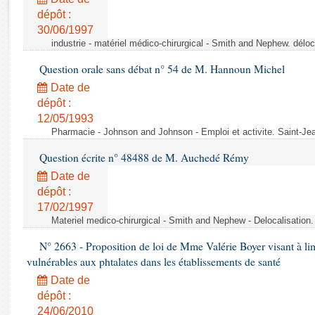
Rapports d'enquête
dépôt :
Rapports législatifs
30/06/1997
Rapports sur l'application des lois
industrie - matériel médico-chirurgical - Smith and Nephew. délo
Baromètre de l’application des lois
Question orale sans débat n° 54 de M. Hannoun Michel
Date de
Dossiers législatifs
dépôt :
Budget et sécurité sociale
12/05/1993
Questions écrites et orales
Pharmacie - Johnson and Johnson - Emploi et activite. Saint-Je
Comptes rendus des débats
Question écrite n° 48488 de M. Auchedé Rémy
Date de
dépôt :
17/02/1997
Materiel medico-chirurgical - Smith and Nephew - Delocalisatio
N° 2663 - Proposition de loi de Mme Valérie Boyer visant à lim
vulnérables aux phtalates dans les établissements de santé
Date de
dépôt :
24/06/2010