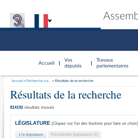
Assemb
Accèder à
la page
Vos
Travaux
Accueil
d'accueil
députés
parlementaires
Vous
Accueil
Recherche sur...
Résultats de la recherche
êtes
Résultats de la recherche
Général
ici
CONNEX
TRAVA
CONNA
DÉC
:
814192
résultats trouvés
LÉGISLATURE
(Cliquez sur l'un des boutons pour faire un choix
17e législature
Précédentes législatures (X)